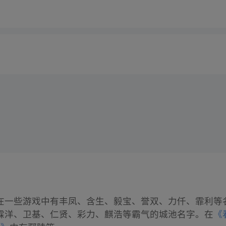
在一些游戏中有丰凤、含生、毅宝、誉双、力仟、霏利等
霖洋、卫基、仁贤、彩力、麒浩等霸气的城池名字。在
《