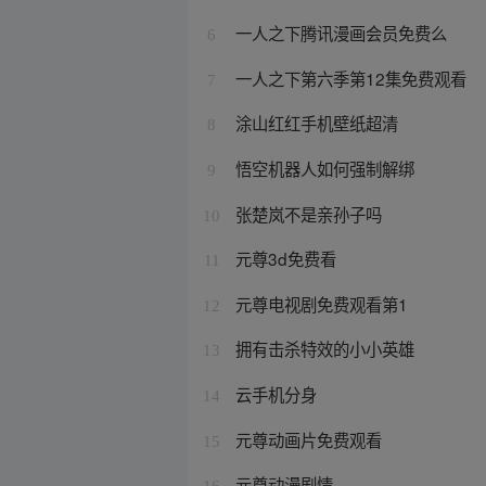
一人之下腾讯漫画会员免费么
6
一人之下第六季第12集免费观看
7
涂山红红手机壁纸超清
8
悟空机器人如何强制解绑
9
张楚岚不是亲孙子吗
10
元尊3d免费看
11
元尊电视剧免费观看第1
12
拥有击杀特效的小小英雄
13
云手机分身
14
元尊动画片免费观看
15
元尊动漫剧情
16