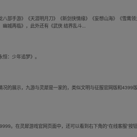
龙八部手游》《天涯明月刀》《新剑侠情缘》《妄想山海》《雪鹰领
幽城再临》，此外还有《武侠 结界乱斗...
永恒：少年追梦》。
情况的展示，九游与灵犀是一家的，类似文明与征服官网版和4399
99 - 9999。在灵犀游戏官网页面中，还可以看到右下角的“在线客服