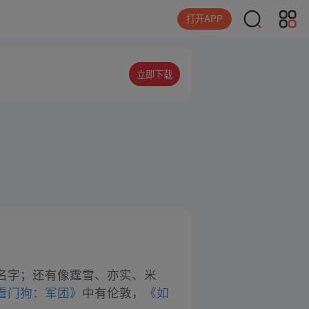
打开APP
立即下载
名字；还有像霆雪、亦实、米
看门狗：军团》
中有伦敦，
《如