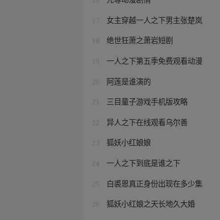
女主穿越一人之下男主张楚岚
17
绝世狂萧之萧岩短剧
18
一人之下第五季免费观看动漫
19
阿莲是谁演的
20
三目童子游戏手机版攻略
21
异人之下在线观看乌尔善
22
狐妖小红娘娘
23
一人之下到底是谁之下
24
白裘恩真正身份出现在多少集
25
狐妖小红娘之天长地久大婚
26