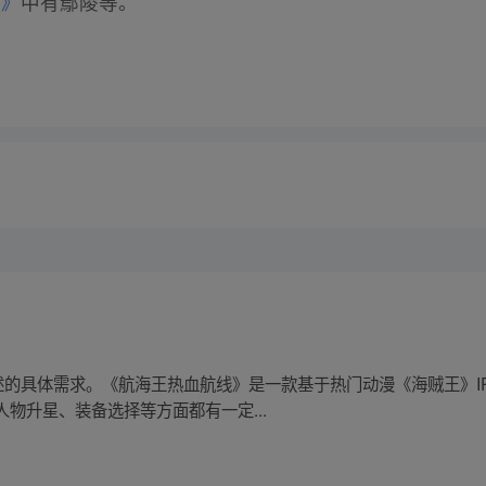
3》
中有鄢陵等。
述的具体需求。《航海王热血航线》是一款基于热门动漫《海贼王》I
物升星、装备选择等方面都有一定...