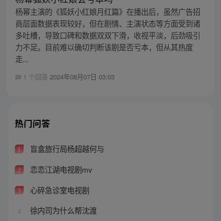
杨幂主演的《狐妖小红娘月红篇》在播出后，虽然广告招
商层面数据表现较好，但在剧情、主演状态等方面受到诸
多吐槽，导致口碑和数据双双下滑，收视平淡，后劲吸引
力不足。目前难以确切判断该剧是否亏本，但从其热度
走...
1 个回答
2024年08月07日 03:03
热门问答
盲盒旅行局杨超越何与
1
恋恋江湖电视剧mv
2
心碎急诊室电视剧
3
徐内司为什么帮沈渡
4