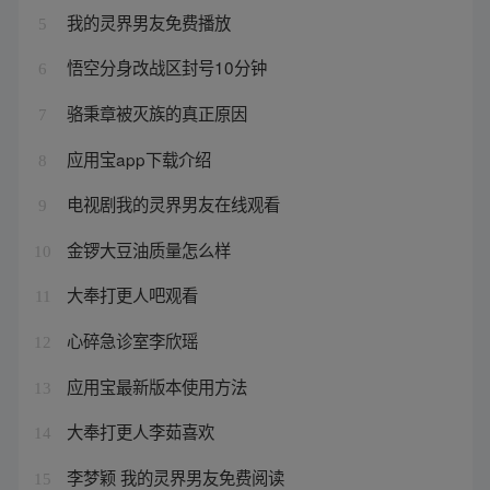
我的灵界男友免费播放
5
悟空分身改战区封号10分钟
6
骆秉章被灭族的真正原因
7
应用宝app下载介绍
8
电视剧我的灵界男友在线观看
9
金锣大豆油质量怎么样
10
大奉打更人吧观看
11
心碎急诊室李欣瑶
12
应用宝最新版本使用方法
13
大奉打更人李茹喜欢
14
李梦颖 我的灵界男友免费阅读
15