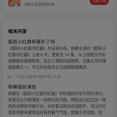
立即下载
海量正版漫画畅快看
相关问答
狐妖小红娘杨幂扑了吗
《狐妖小红娘月红篇》并没有扑街。杨幂主演的《狐妖小
红娘月红篇》上线 6 天，更新至 14 集，从上线首日开始
就蝉联热度榜榜首，交出了漂亮的成绩单，当属五月的爆
款剧集之一。不过也有观点认为该剧剧情魔改，...
1 个回答
2024年10月07日 17:39
杨幂狐妖演技
杨幂在《狐妖小红娘月红篇》中的演技存在不同的评价。
有观点认为她演技一如既往的沉稳，例如涂山红红这一角
色的诠释就可圈可点。也有看法指出在该剧中，涂山红红
某些场景未展现出应有的霸气气场，脸缺乏灵动感、自