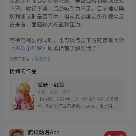
状态等方面受到诸多吐槽，导致口碑和数据双双
下滑，收视平淡，后劲吸引力不足。目前难以确
切判断该剧是否亏本，但从其热度走势和观众反
馈来看，面临较大的盈利压力。
等待电视剧的同时，也可以点击下方链接来阅读
《狐妖小红娘》
原著提前了解剧情了！
答案问题点击
举报反馈
提到的作品
狐妖小红娘
小新 · 古风 · 妖怪
【电视剧《天地剑心》《淮水竹亭》原著漫
画，剑心对应章节指路：39-85，淮水对应
章节指路272-301】 迷糊萝莉小狐妖，正太
道士没节操。自古人妖生死恋，千载孽缘一
线牵。（每周周四更新。）
腾讯动漫App