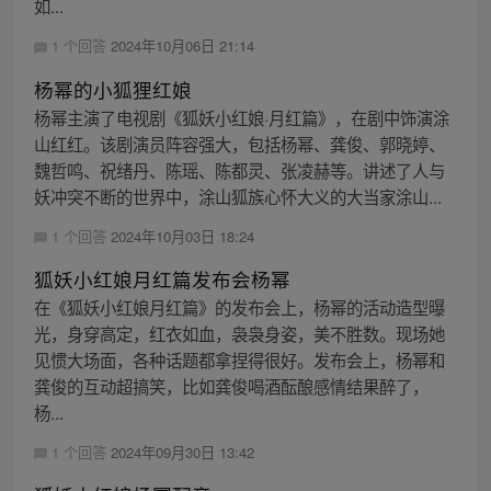
如...
1 个回答
2024年10月06日 21:14
杨幂的小狐狸红娘
杨幂主演了电视剧《狐妖小红娘·月红篇》，在剧中饰演涂
山红红。该剧演员阵容强大，包括杨幂、龚俊、郭晓婷、
魏哲鸣、祝绪丹、陈瑶、陈都灵、张凌赫等。讲述了人与
妖冲突不断的世界中，涂山狐族心怀大义的大当家涂山...
1 个回答
2024年10月03日 18:24
狐妖小红娘月红篇发布会杨幂
在《狐妖小红娘月红篇》的发布会上，杨幂的活动造型曝
光，身穿高定，红衣如血，袅袅身姿，美不胜数。现场她
见惯大场面，各种话题都拿捏得很好。发布会上，杨幂和
龚俊的互动超搞笑，比如龚俊喝酒酝酿感情结果醉了，
杨...
1 个回答
2024年09月30日 13:42