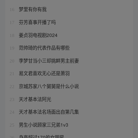
梦里有你有我
16
芬芳喜事开播了吗
17
姜贞羽电视剧2024
18
范帅琦的代表作品有哪些
19
李梦甘当小三却挑衅男主前妻
20
易文君喜欢无心还是萧羽
21
京城苏家八个舅舅是什么小说
22
天才基本法阿光
23
天才基本法名场面出自第几集
24
男生小说顾家三兄弟1v3
25
身高超过170的女明星
26