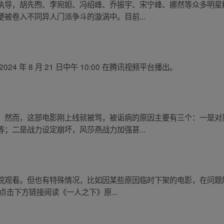
执导，胡先煦、李宛妲、冯绍峰、乔振宇、宋宁峰、娜然等众多明星
被卷入不同异人门派争斗的漩涡中。目前...
 年 8 月 21 日中午 10:00 在腾讯视频平台播出。
。然而，这部电影刚上线就被骂，被诟病的原因主要有三个：一是对
；二是战力设定崩坏，风莎燕战力加强甚...
院观看。但也有特殊情况，比如因某些原因临时下架的电影，在问题
点击下方链接阅读《一人之下》原...