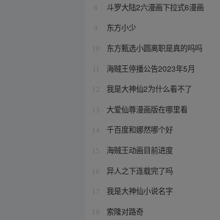
斗罗大陆2六漫画下拉式6漫画
8
东方小少
9
东方甄选小圆离职是真的吗吗
10
海贼王停播公告2023年5月
11
我是大神仙2为什么看不了
12
大爱仙尊漫画版在哪里看
13
千百度和娜然哪个好
14
海贼王动画目前进度
15
异人之下连载完了吗
16
我是大神仙小说名字
17
索隆对路奇
18