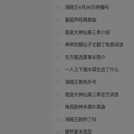
海贼王4月26日停播吗
19
夏韶声经典歌曲
20
我是大神仙第三季介绍
21
神帝的醋坛子又翻了免费阅读
22
东方甄选董事长简介
23
一人之下端木瑛生出了什么
24
海贼王角色外号
25
我是大神仙第三季官方消息
26
电视剧神禾塬片尾曲
27
海贼王剧终了吗
28
娜然夏禾造型
29