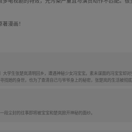
很多电视剧的特效，光污染严重且与演员动作不匹配。很
原著漫画！
！】大学生张楚岚清明回乡，遭遇神秘少女冯宝宝。素未谋面的冯宝宝却
寻找她的身世，也为了查清自己与爷爷身上的秘密，张楚岚的生活被彻底
一段尘封的往事即将被宝宝和楚岚掀开神秘的面纱。