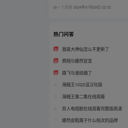
1 个回答
2024年07月29日 22:32
热门问答
我是大神仙怎么不更新了
1
费翔与娜然官宣
2
路飞与谁结婚了
3
海贼王1022话汉化版
4
海贼王第二集在线观看
5
异人电视剧在线观看完整版高清
6
娜然皮鞋属于什么档次的品牌
7