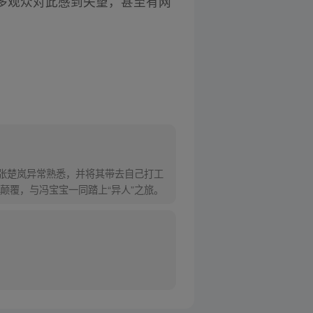
多观众对此感到失望，甚至有网
对张楚岚异常熟悉，并将其带去自己打工
颠覆，与冯宝宝一同踏上“异人”之旅。