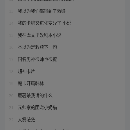
我以为我们都得到了救赎
13
我的卡牌又进化变异了 小说
14
我在虐文里改剧本小说
15
本以为是救赎下一句
16
国名男神很帅也很撩
17
超神卡片
18
魔卡开局韩林
19
原著杀我讲的什么
20
元帅家的团宠小奶猫
21
大雾茫茫
22