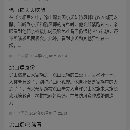
涂山璟天天吃醋
在《长相思》中，涂山璟会因小夭与防风邶出双入对而吃
醋。当听到小夭和防风邶的消息时，他会赶紧跑过去，亲
眼看到他们亲密接触时虽脸色难看但仍保持客气礼貌，还
不断请求见面机会。此外，看到小夭和其他异性在一
起，...
1 个回答
2024年08月08日 22:24
涂山璟身份
涂山璟是四大家族之一涂山氏族的二公子，又名叶十七，
人称青丘公子，别称涂山小狐狸。他自小便是家族中的天
之骄子，因父亲早逝被涂山老夫人当作涂山家族未来族长
来栽培教育，琴棋书画皆精通。在与防风意映成婚前遭
到...
1 个回答
2024年08月07日 22:34
涂山璟吧 续写