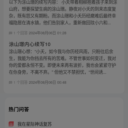
以下为涂山璟的续写内容： 小夭带着相柳抱着孩子来到涂
山府，想要探望生病的涂山璟。静夜对小夭的到来态度复
杂，既有怨又有期盼。而涂山璟和小夭历经磨难后最终幸
福隐居在清水镇，他们告别家人，重新做回玟小六和...
1 个回答
2024年08月06日 01:28
涂山璟内心续写10
涂山璟心想：“小夭，如今我与你历经风雨，只盼往后余
生，我能为你挡去所有的苦难。不管世事如何变迁，我对
你的爱都永恒不变。即便未来再有波折，我也会紧紧守护
在你身旁，不离不弃。” 但他又不禁担忧，“世间诱...
1 个回答
2024年08月06日 00:48
热门问答
我在星际神话复苏
1