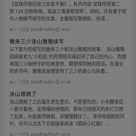
《龙珠传奇后续之欢喜不离》，有声内容“龙珠传奇第二
部.135.旧账新账，临盆之喜喜耶悲耶”。同时，还有基于原
作人物情节续写的文章，主要描写樊倩影、亦泽...
1 个回答
2024年10月02日 18:57
傲来三少涂山雅雅续写
以下是为您续写的傲来三少和涂山雅雅的故事： 涂山雅雅
因闻家老九“小机机”的死用镜花缘封闭了自己的内心，而傲
来国三少始终守护在她身旁，期望得到她的原谅。在漫长
的岁月中，雅雅逐渐感受到了三少的真心与执着...
1 个回答
2024年09月21日 01:43
涂山璟病了
涂山璟病了之后毫无求生意识，不愿意吃药，小夭醒来后
一直守着他，还用嘴给他喂药。原本已经熄灭的命灯又燃
了起来，火焰虽然微弱，却慢慢稳住了。 等待电视剧的同
时，也可以点击下方链接来阅读《狐妖小红娘》...
1 个回答
2024年08月20日 16:13