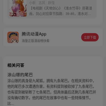
小新 · 古风 · 妖怪
【电视剧《天地剑心》《淮水竹亭》原著漫
画，剑心对应章节指路：39-85，淮水对应
章节指路272-301】 迷糊萝莉小狐妖，正太
道士没节操。自古人妖生死恋，千载孽缘一
线牵。（每周周四更新。）
腾讯动漫App
立即下载
海量正版漫画畅快看
相关问答
涂山璟的尾巴
涂山璟的真身是九尾狐，拥有九条尾巴。在相关资料中，
他的尾巴多次遭遇伤害，有资料提到被砍掉了九条尾巴，
也有提到被斩断了七条尾巴，但具体最后还剩几条尾巴并
没有确切数字。他的尾巴在故事中也有一些特殊情节，
比...