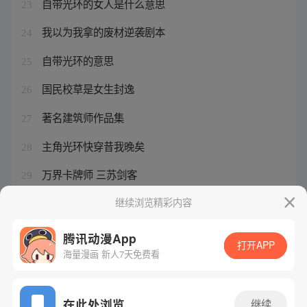
自带光环的女人是什么意思
23
我以为我拿的废材逆袭剧本
24
自带光环的意思
25
国民校草是女生封逸
26
著名建筑师作品集
27
主角光环快穿昔我晚矣
28
万界卡牌师 三苏剑客
29
无主之人 星际
继续浏览精彩内容
30
腾讯动漫App
打开APP
海量漫画 新人7天免费看
腾讯漫画
起点读书
QQ阅读
网站备案/许可证号：粤B2-20090059-5
在此处浏览
继续