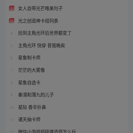
女人自带光芒唯美句子
2
光之创造神卡组列表
3
捡到主角光环后世界都变了
4
主角光环 快穿 昔我晚矣
5
星象制卡师
6
茫茫的大雾像
7
星象自选卡
8
秦漠和薄九的儿子
9
星际 香辛扑鼻
10
诸天抽卡师
11
微信小游戏超级建造师怎么玩
12