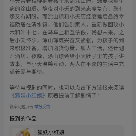
小夭带着相柳抱着孩子来到涂山府，想要探望生
病的涂山璟。静夜对小夭的到来态度复杂，既有
怨又有期盼。而涂山璟和小夭历经磨难后最终幸
福隐居在清水镇，他们告别家人，重新做回玟小
六和叶十七，在马车上相互依偎，畅想未来。之
后小夭怀孕，涂山璟既兴奋又紧张，为孩子的到
来积极准备，增加卤货份量，雇人干活，还计划
开酒坊。夜晚，涂山璟会给小夭肚子里的孩子讲
故事，与小夭温馨互动，两人在平淡的生活中充
满着爱与期待。
等待电视剧的同时，也可以点击下方链接来阅读
《狐妖小红娘》
原著提前了解剧情了！
答案问题点击
举报反馈
提到的作品
狐妖小红娘