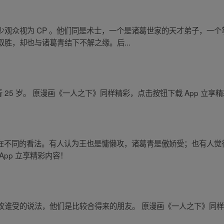
少观众视为 CP 。他们同是术士，一个是诸葛世家的天才弟子，一
胜，却也与诸葛青结下不解之缘。后...
 25 岁。 原漫画《一人之下》同样精彩，点击按钮下载 App 立享
存在不同的看法。有人认为王也是慵懒攻，诸葛青是傲娇受；也有人觉
pp 立享精彩内容！
谁受的说法，他们是比较合得来的朋友。 原漫画《一人之下》同样精