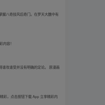
个掌握八奇技风后奇门。在罗天大醮中有
精彩内容！
得谁攻谁受并没有明确的定论。 原漫画
彩，点击按钮下载 App 立享精彩内