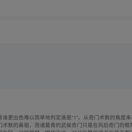
青谁更出色难以简单地判定谁是“1”。从奇门术数的角度
门术数的鼻祖，而诸葛青的武侯奇门只是在风后奇门的框