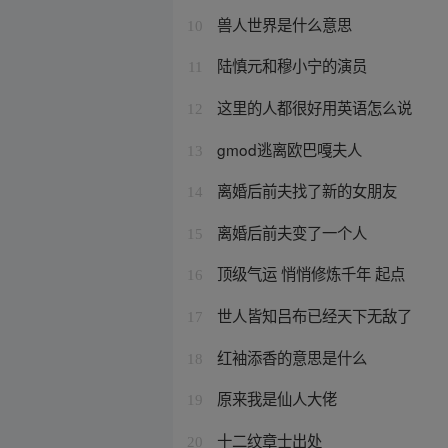
兽人世界是什么意思
10
陆慎元和穆小宁的演员
11
这里的人都很好用英语怎么说
12
gmod逃离欧巴嘎夫人
13
离婚后前夫找了新的女朋友
14
离婚后前夫变了一个人
15
顶级气运 悄悄修炼千年 起点
16
世人皆知吕布已经天下无敌了
17
红袖添香的意思是什么
18
原来我是仙人大佬
19
十二纹章士出处
20