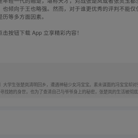
是年轻一代的翘楚，堪称天才，对战张楚岚或者张灵玉都
，也倾向于王也略强。然而，对于谁更优秀的评判不能仅
经历等多方面因素。
击按钮下载 App 立享精彩内容！
！】大学生张楚岚清明回乡，遭遇神秘少女冯宝宝。素未谋面的冯宝宝却
寻找她的身世，也为了查清自己与爷爷身上的秘密，张楚岚的生活被彻底