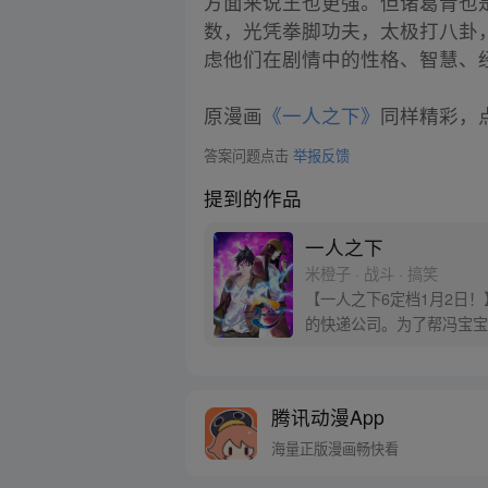
方面来说王也更强。但诸葛青也
数，光凭拳脚功夫，太极打八卦
虑他们在剧情中的性格、智慧、
原漫画
《一人之下》
同样精彩，点
答案问题点击
举报反馈
提到的作品
一人之下
米橙子 · 战斗 · 搞笑
【一人之下6定档1月2日
的快递公司。为了帮冯宝宝
腾讯动漫App
海量正版漫画畅快看