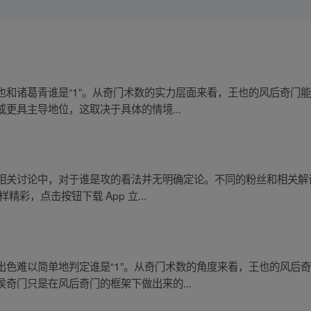
也和诸葛青谁是“1”。从奇门术数的实力层面来看，王也的风后奇门
更具主导地位，这取决于具体的情境...
相关讨论中，对于谁是攻的看法并无明确定论。不同的粉丝和相关解
彩，点击按钮下载 App 立...
出色难以简单地判定谁是“1”。从奇门术数的角度来看，王也的风后
奇门只是在风后奇门的框架下做出来的...