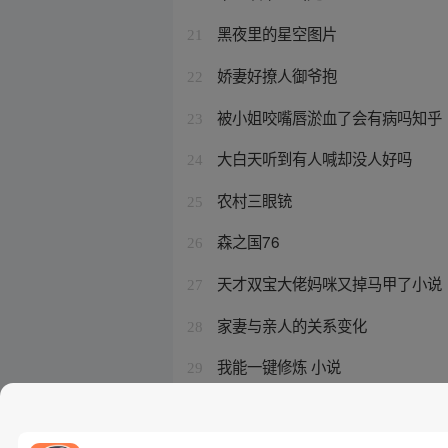
黑夜里的星空图片
21
娇妻好撩人御爷抱
22
被小姐咬嘴唇淤血了会有病吗知乎
23
大白天听到有人喊却没人好吗
24
农村三眼铳
25
森之国76
26
天才双宝大佬妈咪又掉马甲了小说
27
家妻与亲人的关系变化
28
我能一键修炼 小说
29
这个修士很危险主角
30