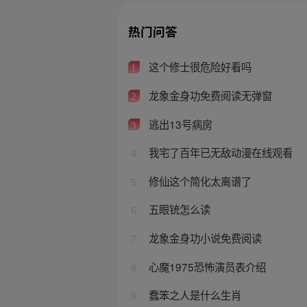
热门问答
这个修士很危险好看吗
1
龙象金身功免费阅读无弹窗
2
逃出13号病房
3
我宅了百年已无敌动漫在线观看
4
修仙这个简化太离谱了
5
五眼铳怎么读
6
龙象金身功小说免费阅读
7
心魔1975恐怖演员表介绍
8
蠢笨之人是什么生肖
9