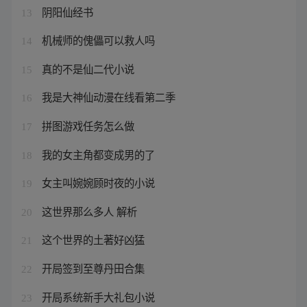
阴阳仙经书
13
机械师的傀儡可以救人吗
14
真的不是仙二代小说
15
我是大神仙动漫在线看第二季
16
拼图游戏任务怎么做
17
我的女主角都变成男的了
18
女主叫婉婉顾时夜的小说
19
这世界那么多人 解析
20
这个世界的土著好凶猛
21
开局签到至尊丹田合集
22
开局系统新手大礼包小说
23