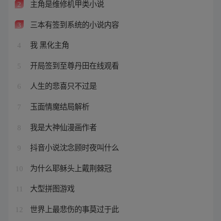
主角是维修机甲类小说
2
三本有签到系统的小说内容
3
我 黑化主角
4
开局签到至尊丹田在线观看
5
人生的悲喜只不过是
6
玉面情魔结局解析
7
我是大神仙漫画作者
8
抖音小说沈念顾时夜叫什么
9
为什么耶稣头上戴荆棘冠
10
大型拼图游戏
11
世界上最悲伤的事莫过于此
12