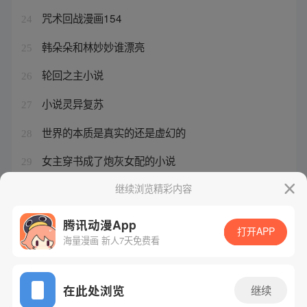
咒术回战漫画154
24
韩朵朵和林妙妙谁漂亮
25
轮回之主小说
26
小说灵异复苏
27
世界的本质是真实的还是虚幻的
28
女主穿书成了炮灰女配的小说
29
我是大仙尊传奇漫画免费观看
继续浏览精彩内容
30
腾讯动漫App
打开APP
海量漫画 新人7天免费看
腾讯漫画
起点读书
QQ阅读
网站备案/许可证号：粤B2-20090059-5
在此处浏览
继续
Copyright©1998 - 2026 Tencent. All Rights Reserved