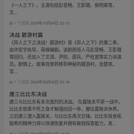
《一人之下》。主演包括彭昱畅、王影璐、侯明昊等，
文...
1 个回答
2024年10月04日 22:10
决战 碧游村篇
《异人之下之决战！碧游村》是《异人之下》的第二季，
由许宏宇执导，蒋峰编剧。该剧原班人马彭昱畅、王影璐
等回归，还加入了文淇、尹昉、邵兵、严屹宽等实力派演
员。剧情上，故事背景转移到神秘的碧游村，张楚岚、
宝...
1 个回答
2024年09月05日 03:18
唐三比比东决战
唐三与比比东有多次激烈的决战。 在嘉陵关平原一战中，
比比东依靠不死之身才勉强捡回一命，撤往嘉陵关休养。
之后唐三潜入嘉陵关，与比比东再次交锋。比比东吸食拓
跋希的精神力得以快速恢复并拥有敏锐探查能力，发...
1 个回答
2024年09月01日 13:25