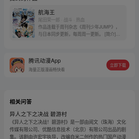
航海王
尾田荣一郎 · 战斗 · 热血
作品连载于周刊杂志《周刊少年JUMP》，
与日本同步更新，每周周一更新。 [简介]有
一个梦想成为海盗的少年叫路飞，他因误
食“恶魔果实”而成为了橡皮人，在获得超人
能力的同时付出了一辈子无法游泳的代价。
腾讯动漫App
十年后，路飞为实现与因救他而断臂的杰克
立即下载
斯的约定而出海，开始了以成为海盗王为目
海量正版漫画畅快看
标的伟大的冒险旅程！
相关问答
异人之下之决战 碧游村
《异人之下之决战！碧游村》是一部由阅文（珠海）文化
传媒有限公司、优酷信息技术（北京）有限公司出品的剧
集。该剧由许宏宇执导，改编自米二创作的热门国产动漫