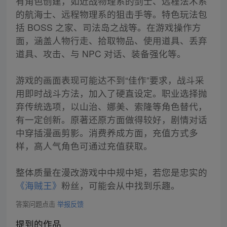
有角色创建，如近战物理系的剑士、远程法术系
的航海士、远程物理系的狙击手等。特色玩法包
括 BOSS 之家、司法岛之战等。在游戏操作方
面，涵盖人物行走、拾取物品、使用道具、丢弃
道具、攻击、与 NPC 对话、装备强化等。
游戏的画面表现可能达不到“佳作”要求，战斗采
用即时战斗方法，加入了硬直设定。职业选择抛
弃传统选项，以山治、娜美、索隆等角色替代，
有一定创新。原著还原方面做得较好，剧情对话
中穿插漫画剪影。消费养成方面，充值方式多
样，高人气角色可通过充值获取。
整体质量在漫改游戏中中规中矩，若您是忠实的
《海贼王》
粉丝，可能会从中找到乐趣。
答案问题点击
举报反馈
提到的作品