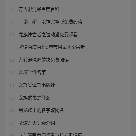
万古混沌经百度百科
8
一剑一棺一杀神完整版免费阅读
9
龙族悼亡者之瞳动漫免费观看
10
武逆百度百科5章节目录大全最新
11
九转混沌鸿蒙决免费阅读
12
龙族个性名字
13
龙族实体书出版社
14
龙族的书是什么
15
用龙族里的名字取网名
16
武逆九天等级介绍
17
元尊漫画免费观看下拉式酷漫屋
18