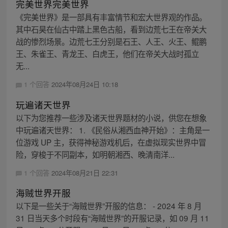
完美世界完美世界
《完美世界》是一部具有丰富情节和宏大世界观的作品。
其中石昊在仙古中踏上黑色古船，看到边荒七王在帝关大
战的惨烈场景。边荒七王分别是石王、人王、火王、鲲鹏
王、朱雀王、青龙王、白虎王，他们在帝关大战时孤立
无...
1 个回答
2024年08月24日 10:18
玩遍诸天世界
以下为您推荐一些涉及诸天世界题材的小说，供您在想象
中玩遍诸天世界： 1. 《民俗从湘西血神开始》：主角是一
位游戏 UP 主，获得神秘游戏机后，在虚拟现实世界中冒
险，穿梭于不同副本，如明朝湘西、晚清南洋...
1 个回答
2024年08月21日 22:31
海贼世界开服
以下是一些关于“海贼世界”开服的信息： - 2024 年 8 月
31 日当天多个时段有“海贼世界”的开服记录，如 09 月 11