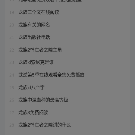
龙族三全文在线阅读
19
龙族有关的网名
20
龙族出版社电话
21
龙族2悼亡者之瞳主角
22
龙族id索尼克是谁
23
武逆第5季在线观看全集免费播放
24
龙族id八个字
25
龙族中混血种的最高等级
26
龙族3免费阅读
27
龙族2悼亡者之瞳讲的什么
28