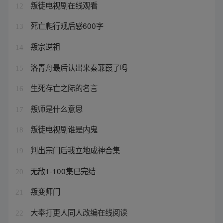
叛徒电视剧在线观看
12
死亡爬行观后感600字
13
叛宗逆祖
14
洛青舟最后认出来秦蒹葭了吗
15
生死存亡之际的名言
16
叛师是什么意思
17
叛徒电视剧谁是内鬼
18
判出宗门后我立地成神合集
19
无敌1-100集已完结
20
叛变师门
21
大奉打更人同人改编在线阅读
22