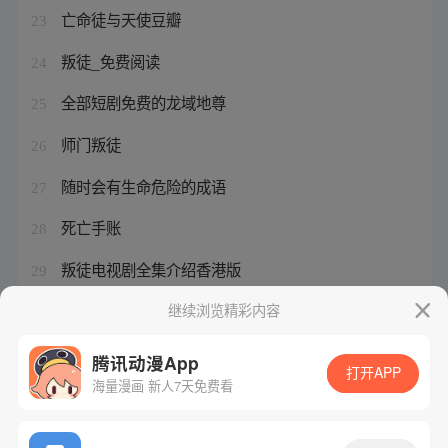
亡命徒与天使豆瓣
23
叛徒_免费阅读
24
全部短剧免费的龙域地尊
25
师门叛徒
26
随时会有生命危险的成语
27
死亡手账
28
叛徒电视剧全集介绍香港版
29
青玄宗宗主儿子方源
继续浏览精彩内容
30
腾讯动漫App
打开APP
海量漫画 新人7天免费看
腾讯漫画
起点读书
QQ阅读