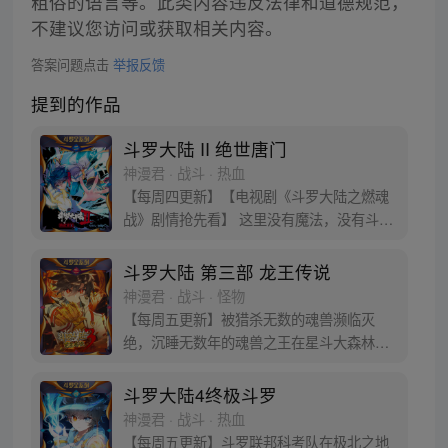
粗俗的语言等。此类内容违反法律和道德规范，
不建议您访问或获取相关内容。
答案问题点击
举报反馈
提到的作品
斗罗大陆 II 绝世唐门
神漫君 · 战斗 · 热血
【每周四更新】【电视剧《斗罗大陆之燃魂
战》剧情抢先看】 这里没有魔法，没有斗
气，没有武术，却有武魂。 唐门创立万年之
后的斗罗大陆上，唐门式微，一代天骄霍雨
斗罗大陆 第三部 龙王传说
浩横空出世，一切的神奇都将一一展现。 唐
神漫君 · 战斗 · 怪物
门暗器能否重振雄风，唐门能否重现辉煌，
【每周五更新】被猎杀无数的魂兽濒临灭
一切尽绝世唐门！
绝，沉睡无数年的魂兽之王在星斗大森林最
后的净土苏醒，复仇之战暗云密布。当“废武
魂”遇上执着而顽强的少年唐舞麟，万众瞩目
斗罗大陆4终极斗罗
的武魂传奇将再次被书写。我们不期待奇
神漫君 · 战斗 · 热血
迹，但要给奇迹一个机会。
【每周五更新】斗罗联邦科考队在极北之地