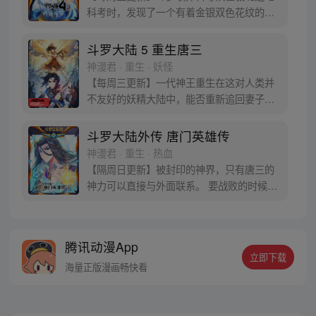
科考时，发现了一个有着金银双色花纹的
蛋。他们探查后发现里面居然有生命迹象，
于是赶忙将其带回研究所进行孵化。蛋孵化
斗罗大陆 5 重生唐三
出来了，可孵出来的是一个婴儿，一个和人
神漫君 · 重生 · 妖怪
类一模一样的孩子；与此同时，联邦研究所
【每周三更新】一代神王重生在这对人类并
正在解冻一名银色长发女子，而一名蓝发青
不友好的妖精大陆中，能否重新追回妻子。
年则在海滨被人发现
千奇百怪的妖神变又会带给他怎样的重生之
路？尽在一代神王至情追妻之旅，斗罗大陆
斗罗大陆外传 唐门英雄传
第五部，重生唐三!
神漫君 · 重生 · 热血
【隔周日更新】被封印的神界，只有唐三的
神力可以直接与外面联系。 要战败的时候，
从遥远的斗罗大陆…神界，瞬间翻盘！ 众神
之战，谁与争锋？ 当主角光环碰到一起，谁
能更胜一筹？这是属于唐门的一场众神之
腾讯动漫App
战！
立即下载
海量正版漫画畅快看