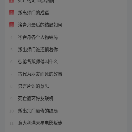
死亡约定15点剧情
1
叛离师门的成语
2
洛青舟最后的结局如何
3
岑吞舟各个人物结局
4
叛出师门谁还惯着你
5
徒弟背叛师傅叫什么
6
古代为朋友而死的故事
7
只言片语的意思
8
死亡循环好友联机
9
叛出宗门顾修的结局
10
意大利满天星电影叛徒
11