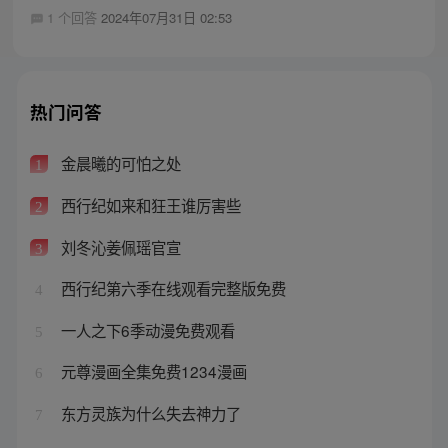
1 个回答
2024年07月31日 02:53
热门问答
金晨曦的可怕之处
1
西行纪如来和狂王谁厉害些
2
刘冬沁姜佩瑶官宣
3
西行纪第六季在线观看完整版免费
4
一人之下6季动漫免费观看
5
元尊漫画全集免费1234漫画
6
东方灵族为什么失去神力了
7