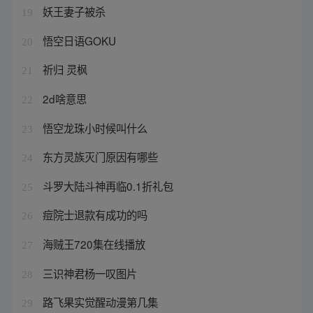
妖王妻子被杀
19
悟空日语GOKU
20
祈归 灵枫
21
2d啥意思
22
悟空龙珠小时候叫什么
23
东方灵族灭门原因有哪些
24
斗罗大陆斗神再临0.1折礼包
25
痘院士退款有成功的吗
26
海贼王720集在线播放
27
三识神君杨一叹图片
28
路飞果实觉醒动漫第几集
29