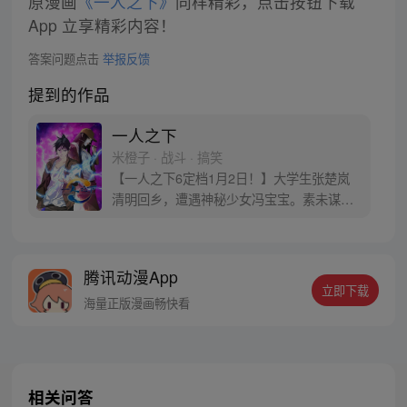
原漫画
《一人之下》
同样精彩，点击按钮下载
App 立享精彩内容！
答案问题点击
举报反馈
提到的作品
一人之下
米橙子 · 战斗 · 搞笑
【一人之下6定档1月2日！】大学生张楚岚
清明回乡，遭遇神秘少女冯宝宝。素未谋面
的冯宝宝却对张楚岚异常熟悉，并将其带去
自己打工的快递公司。为了帮冯宝宝寻找她
的身世，也为了查清自己与爷爷身上的秘
腾讯动漫App
密，张楚岚的生活被彻底颠覆，与冯宝宝一
立即下载
同踏上“异人”之旅。
海量正版漫画畅快看
相关问答