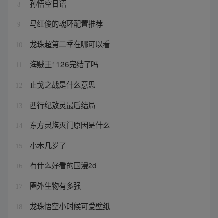
孙悟空日语
8
马红俊的魂环配置推荐
9
龙珠超第二季在哪可以看
10
海贼王1126完结了吗
11
止戈之战是什么意思
12
西行纪敖灵最后结局
13
东方灵族灭门原因是什么
14
小木几岁了
15
有什么好看的国漫2d
16
圈外生物有多强
17
龙珠悟空小时候可爱壁纸
18