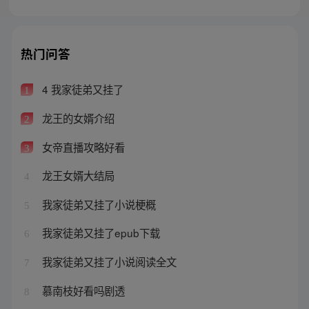
热门问答
4 我家徒弟又挂了
1
龙王的女婿介绍
2
女帝直播攻略好看
3
龙王女婿大结局
4
我家徒弟又挂了小说梗概
5
我家徒弟又挂了epub下载
6
我家徒弟又挂了小说阅读全文
7
慕南枝好看吗剧透
8