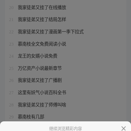
我家徒弟又挂了在线播放
20
我家徒弟又挂了结局怎样
21
我家徒弟又挂了漫画第一季下拉式
22
慕南枝全文免费阅读小说
23
龙王的女婿小说免费
24
万亿资产小说最新章节
25
我家徒弟又挂了广播剧
26
这里有妖气小说百科全书
27
我家徒弟又挂了师傅叫啥
28
慕南枝有几部
29
我家徒弟又挂了2免费
继续浏览精彩内容
30