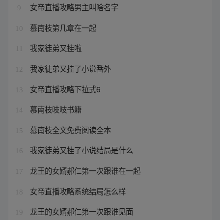
女帝直播攻略男主叫啥名字
9
慕南枝第几章在一起
10
我家徒弟又挂啦
11
我家徒弟又挂了小说番外
12
女帝直播攻略下拉式6
13
慕南枝吱吱书籍
14
慕南枝全文免费阅读全本
15
我家徒弟又挂了小说结局是什么
16
龙王的女婿郝仁第一次跟谁在一起
17
女帝直播攻略系统结局怎么样
18
龙王的女婿郝仁第一次跟谁见面
19