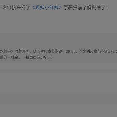
下方链接来阅读
《狐妖小红娘》
原著提前了解剧情了！
竹亭》原著漫画，剑心对应章节指路：39-85，淮水对应章节指路272-
孽缘一线牵。（每周周四更新。）