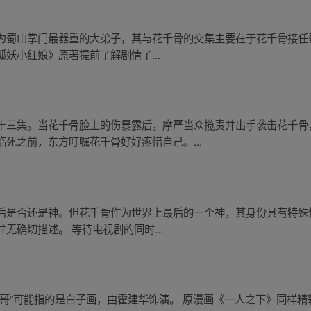
为蜀山掌门最器重的大弟子，其与花千骨的交集主要在于花千骨接任
妖小红娘》原著提前了解剧情了...
十三集。当花千骨脸上的伤暴露后，摩严当众揽责并出手袭击花千骨
死之前，东方叮嘱花千骨好好疼惜自己。...
后是否还是神。但花千骨作为世界上最后的一个神，其身份具有特殊
无确切描述。 等待电视剧的同时...
哥”可能指的是白子画，由霍建华饰演。 原漫画《一人之下》同样精彩