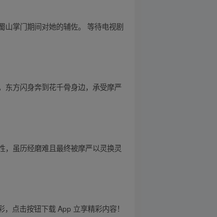
蜀山掌门期间对她的辅佐。 等待电视剧
，东方闪身奔到花千骨身边，承受摩严
性，虽历经磨难且最终被摩严以灵换灵
，点击按钮下载 App 立享精彩内容！