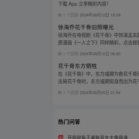
下载 App 立享精彩内容！
1 个回答
2024年08月12日 19:09
徐海乔花千骨旧照曝光
徐海乔在电视剧《花千骨》中饰演孟玄
原漫画《一人之下》同样精彩，点击按钮
1 个回答
2024年08月10日 06:00
花千骨东方牺牲
在《花千骨》中，东方彧卿为救花千骨
击毙花千骨时，东方彧卿挺身而出为花千
1 个回答
2024年08月05日 21:54
热门问答
开局就有王者账号女主角是谁
1