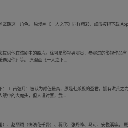
玄朗这一角色。 原漫画《一人之下》同样精彩，点击按钮下载 App
您提供他在该剧中的照片。徐可是影视男演员，参演过的影视作品有
遇见你》等。 原漫画《一人之下...
： 1. 南弦月：被认为颜值最高，原是七杀殿的圣君，拥有洪荒之力，
眼中的大魔头，但人设讨喜，武...
画）、赵丽颖（饰演花千骨）、蒋欣、张丹峰、马可、安悦溪等。 