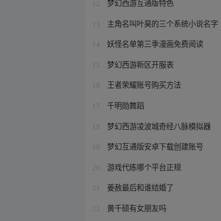
梦幻西游互通版特色
12
主角名叫叶昊的三个系统小说名字
13
妖怪名单第三季漫画免费阅读
14
梦幻西游新区开服表
15
王者荣耀账号购买方法
16
千明勋舞蹈
17
梦幻西游凌波城奇经八脉模拟器
18
梦幻互通版安卓下载创建账号
19
游戏代练哪个平台正规
20
姜赦最后和谁结婚了
21
黄千硕有女朋友吗
22