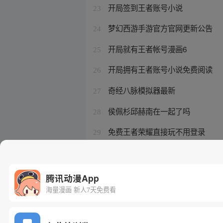
开局签到王者账号小说
23
梦幻西游手游官方官网更新公告
24
开局就有王者帐号漫画6
25
开局拥有王者账号小说免费阅读
26
奇经八脉模拟器最新
27
侯佩杉邱赫南在一起了吗
28
免费王者荣耀直接玩不用登录
29
杨砚冰 睿远基金
30
腾讯动漫App
海量漫画 新人7天免费看