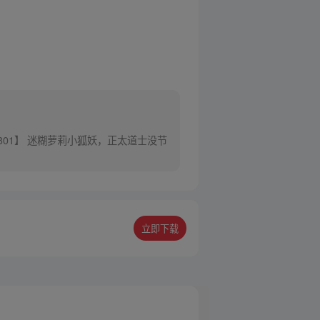
301】 迷糊萝莉小狐妖，正太道士没节
立即下载