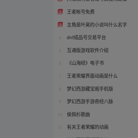
王者帐号免费
2
主角是叶昊的小说叫什么名字
3
dnf成品号交易平台
4
互通版游戏软件介绍
5
《山海经》电子书
6
王者荣耀界面动画是什么
7
梦幻西游藏宝阁手机版
8
梦幻西游手游奇经八脉
9
侯佩杉歌曲
10
有关王者荣耀的动画
11