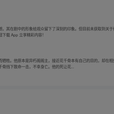
朗，其在剧中的形象给观众留下了深刻的印象。但目前未获取到关于
下载 App 立享精彩内容！
而牺牲。他原本是异朽阁阁主，接近花千骨本有自己的目的，却在相
骨挡下致命一击，不幸身亡。他的死让花...