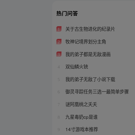
热门问答
关于古生物进化的纪录片
1
牧神记境界划分主角
2
我的弟子都是无敌漫画
3
双仙鳞火铳
4
我的弟子无敌了小说下载
5
御灵寻踪任务三选一最简单步骤
6
谜阿凰桃之夭夭
7
九星毒奶cp是谁
8
14寸游戏本推荐
9