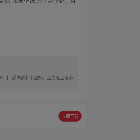
到的“和成壁纸 77 - 月季花，月
301】 迷糊萝莉小狐妖，正太道士没节
立即下载