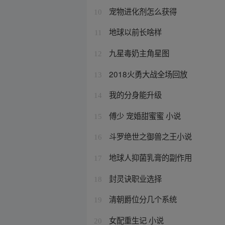
宠物进化剂怎么获得
10
地球以前长啥样
11
九星毒奶主角星图
12
2018火勇大战全场回放
13
我的分身能升级
14
傅少 宠婚甜蜜蜜 小说
15
斗罗绝世之御兽之王小说
16
地球人抑菌乳膏的副作用
17
封灵诀职业选择
18
清朝爵位分几个系统
19
女配重生记 小说
20