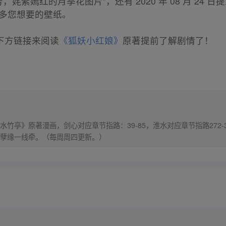
姹紫嫣红的月季花图片”，还有 2020 年 08 月 24 日提
更多您想要的壁纸。
下方链接来阅读
《狐妖小红娘》
原著提前了解剧情了！
竹亭》原著漫画，剑心对应章节指路：39-85，淮水对应章节指路272-
孽缘一线牵。（每周周四更新。）