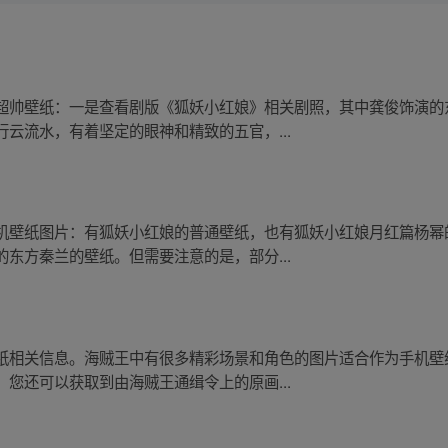
超帅壁纸：一是查看剧版《狐妖小红娘》相关剧照，其中龚俊饰演的
云流水，有着坚定的眼神和精致的五官，...
机壁纸图片：有狐妖小红娘的普通壁纸，也有狐妖小红娘月红篇杨幂
东方秦兰的壁纸。但需要注意的是，部分...
纸相关信息。海贼王中有很多精彩场景和角色的图片适合作为手机壁
您还可以获取到由海贼王通缉令上的原画...