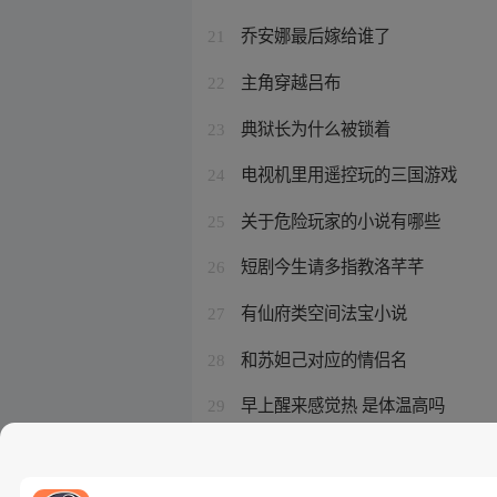
乔安娜最后嫁给谁了
21
主角穿越吕布
22
典狱长为什么被锁着
23
电视机里用遥控玩的三国游戏
24
关于危险玩家的小说有哪些
25
短剧今生请多指教洛芊芊
26
有仙府类空间法宝小说
27
和苏妲己对应的情侣名
28
早上醒来感觉热 是体温高吗
29
庶女奋斗日常简小酌免费阅读
30