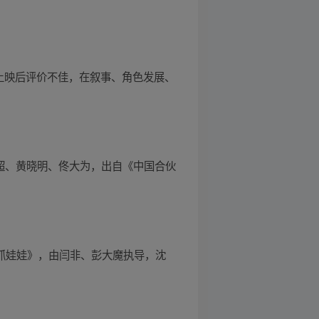
影上映后评价不佳，在叙事、角色发展、
邓超、黄晓明、佟大为，出自《中国合伙
《抓娃娃》，由闫非、彭大魔执导，沈