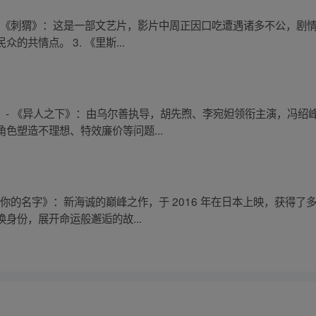
. 《刺猬》：这是一部文艺片，影片中周正因口吃遭遇诸多不公，剧情令
共情点。 3. 《里斯...
： - 《异人之下》：由乌尔善执导，胡先煦、李宛妲领衔主演，冯
色塑造不理想、特效廉价等问题...
 《你的名字》：新海诚的巅峰之作，于 2016 年在日本上映，获得
身份，展开命运般邂逅的故...