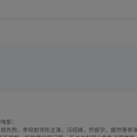
的电影：
，胡先煦、李宛妲领衔主演，冯绍峰、乔振宇、娜然等参