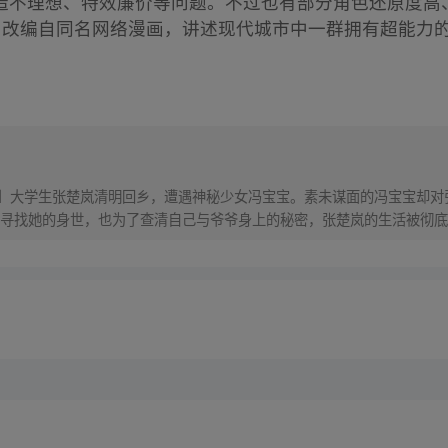
造不理想、特效廉价等问题。不过也有部分角色还原度高
改编自同名网络漫画，讲述现代城市中一群拥有超能力的
！】大学生张楚岚清明回乡，遭遇神秘少女冯宝宝。素未谋面的冯宝宝却
寻找她的身世，也为了查清自己与爷爷身上的秘密，张楚岚的生活被彻底