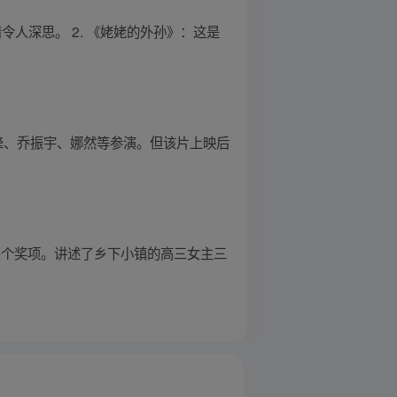
人深思。 2. 《姥姥的外孙》：这是
绍峰、乔振宇、娜然等参演。但该片上映后
了多个奖项。讲述了乡下小镇的高三女主三