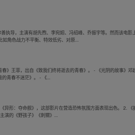
乌尔善执导，主演有胡先煦、李宛妲、冯绍峰、乔振宇等。然而该电
如角色战力不平衡、特效低劣、对原...
致青春》王菲，出自《致我们终将逝去的青春》。 - 《光阴的故事》
青春不迷茫》。 - 《...
. 《异形：夺命舰》，这部影片在营造恐怖氛围方面表现出色。 2. 
主演的《野孩子》《刺猬》...