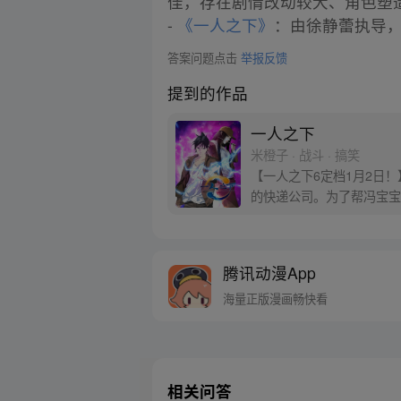
佳，存在剧情改动较大、角色塑
-
《一人之下》
：由徐静蕾执导，
答案问题点击
举报反馈
提到的作品
一人之下
米橙子 · 战斗 · 搞笑
【一人之下6定档1月2日
的快递公司。为了帮冯宝宝
腾讯动漫App
海量正版漫画畅快看
相关问答