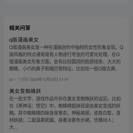
主，成为猴群之王，但故事仍在继续…
相关问答
q版漫画美女
Q版漫画美女是一种在漫画创作中独特的女性形象呈现。Q
版风格的特点通常是将人物进行夸张的可爱化处理，在Q
版漫画美女形象方面，会有比较圆润的脸部线条、大大的
眼睛、小巧的鼻子和嘴巴等特征。比如在一些Q版古典...
1 个回答
2024年10月29日 01:41
美女变蜘蛛妖
在一些文学、游戏作品中存在美女变蜘蛛妖的设定。比如
在《黑神话：悟空》中，蜘蛛精姐妹就是由美女变成的妖
精。其中蜘蛛精四妹身穿黑衣，神秘美丽，皮肤白皙，身
材妖娆；二姐温柔妩媚，身着淡紫色长裙，优雅动人；
大...