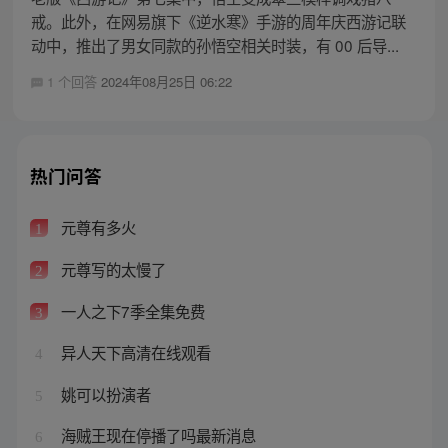
戒。此外，在网易旗下《逆水寒》手游的周年庆西游记联
动中，推出了男女同款的孙悟空相关时装，有 00 后导...
1 个回答
2024年08月25日 06:22
热门问答
元尊有多火
1
元尊写的太慢了
2
一人之下7季全集免费
3
异人天下高清在线观看
4
姚可以扮演者
5
海贼王现在停播了吗最新消息
6