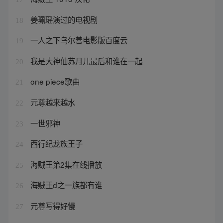
姜珮瑶演过的电视剧
18
一人之下乌尔善电影版百度云
19
我是大神仙苏月儿最后和谁在一起
20
one piece歌曲
21
元尊越来越水
22
一世邪神
23
西行纪龙族王子
24
海贼王第2集在线播放
25
海贼王d之一族都有谁
26
元尊写得好慢
27