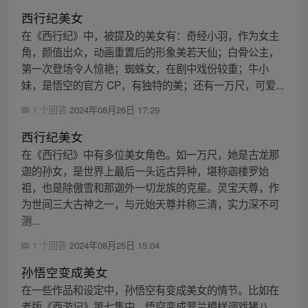
西行纪美女
在《西行纪》中，被提及的美女有：奇经小羽，作为女主
角，颜值出众，动画重置后的形象美若天仙；白骨公主，
第一次登场令人惊艳；蜘蛛女，在剧中戏份较重；牛小
妹，是悟空的官方 CP，有独特的美；还有一万尺，可爱...
1 个回答
2024年08月26日 17:29
西行纪美女
在《西行纪》中有多位美女角色。如一万尺，她是古龙那
迦的孙女，是世界上最后一头远古异种，堪称迦楼罗始
祖，也是除傲雪和那迦外一切龙族的克星。灵宝天尊，作
为世间三大古神之一，与元始天尊并称三清，实力深不可
测...
1 个回答
2024年08月25日 15:04
孙悟空变成美女
在一些作品和设定中，孙悟空有变成美女的情节。比如在
老版《西游记》第七集中，悟空变成翠兰模样调戏猪八