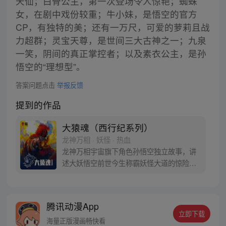
天仙；白骨公主，第一次登场令人惊艳；蜘蛛
女，在剧中戏份较重；牛小妹，是悟空的官方
CP，有独特的美；还有一万尺，可爱的萝莉且战
力超群；灵宝天尊，是世间三大古神之一；九泉
一笑，阴间的真正掌控者；以及素衣公主，是孙
悟空的“理想型”。
答案问题点击
举报反馈
提到的作品
大猿魂（西行纪系列）
龙神万相 · 妖怪 · 热血
龙神万相宇宙旗下角色孙悟空独立故事，讲
述大妖悟空前世今生称霸妖怪大道的惊险历
程。 妖怪大道有自己的生存之道，某日，一
位猴妖因人类的祈愿从天而降，以鬼魈之名
响彻妖界，却因堕入暗魂无法再守护重要之
腾讯动漫App
人…六十年后，他再次破石而出，背负着守
立即下载
护族人的希望和信念打败了妖怪大道的霸
海量正版漫画畅快看