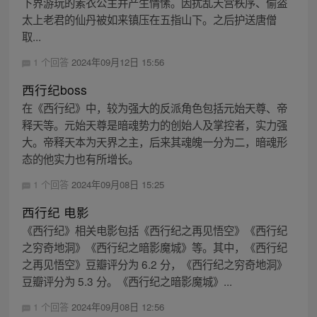
下界游玩的素衣公主并产生情愫。因扰乱天宫秩序、偷盗
太上老君的仙丹被如来镇压在五指山下。之后护送唐僧
取...
1 个回答
2024年09月12日 15:56
西行纪boss
在《西行纪》中，较为强大的反派角色包括元始天尊、帝
释天等。元始天尊是暗魂势力的创始人及掌控者，实力强
大。帝释天本为天界之主，后来其魂魄一分为二，暗魂形
态的他实力也有所增长。
1 个回答
2024年09月08日 15:25
西行纪 电影
《西行纪》相关电影包括《西行纪之再见悟空》《西行纪
之穷奇地洞》《西行纪之暗影魔城》等。其中，《西行纪
之再见悟空》豆瓣评分为 6.2 分，《西行纪之穷奇地洞》
豆瓣评分为 5.3 分。《西行纪之暗影魔城》...
1 个回答
2024年09月08日 12:56