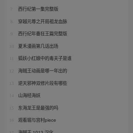
西行纪第一集完整版
7
穿越元尊之开局祖龙血脉
8
西行纪年番狂王篇完整版
9
夏禾漫画第几话出场
10
狐妖小红娘中的毒夫子是谁
11
海贼王动画是哪一年出的
12
逆天邪神双修片段有哪些
13
山海经海妖
14
东海龙王是最强的吗
15
观看堀与宫村piece
16
海贼王 1013 汉化
17