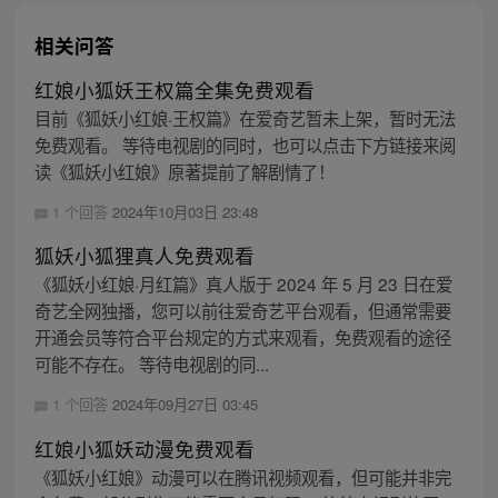
相关问答
红娘小狐妖王权篇全集免费观看
目前《狐妖小红娘·王权篇》在爱奇艺暂未上架，暂时无法
免费观看。 等待电视剧的同时，也可以点击下方链接来阅
读《狐妖小红娘》原著提前了解剧情了！
1 个回答
2024年10月03日 23:48
狐妖小狐狸真人免费观看
《狐妖小红娘·月红篇》真人版于 2024 年 5 月 23 日在爱
奇艺全网独播，您可以前往爱奇艺平台观看，但通常需要
开通会员等符合平台规定的方式来观看，免费观看的途径
可能不存在。 等待电视剧的同...
1 个回答
2024年09月27日 03:45
红娘小狐妖动漫免费观看
《狐妖小红娘》动漫可以在腾讯视频观看，但可能并非完