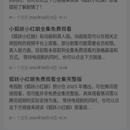
提前了解剧情了！
1 个回答
2024年08月15日 16:11
小狐妖小红娘全集免费观看
《狐妖小红娘》有动画和真人版。动画版您可以在相关正
规授权的视频平台上观看，部分剧集可能需要会员权限。
真人版方面，目前暂未获取到全集免费观看的准确渠道和
方式。 等待电视剧的同时，也可以点击下方链接...
1 个回答
2024年08月13日 16:06
狐妖小红娘免费观看全集完整版
电视剧《狐妖小红娘》预计在 2023 年播出，可在腾讯视
频观看，但可能并非免费全集完整版，具体观看情况需以
腾讯视频的实际安排为准。 等待电视剧的同时，也可以点
击下方链接来阅读《狐妖小红娘》原著提...
1 个回答
2024年08月10日 16:31