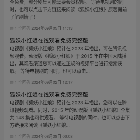
全免费，部分剧集可能需要会员权限。 等待电视剧的同
时，也可以点击下方链接来阅读《狐妖小红娘》原著提前
了解剧情了！
1 个回答
2024年09月05日 11:13
狐妖小红娘在线观看免费完整版
电视剧《狐妖小红娘》预计在 2023 年播出，可在腾讯视
频观看。动漫版《狐妖小红娘》于 2015 年在中国大陆播
出，其观看渠道您可以通过正规的视频平台进行搜索获
取。 等待电视剧的同时，也可以点击...
1 个回答
2024年09月02日 12:17
狐妖小红娘在线观看免费完整版
电视剧《狐妖小红娘》预计在 2023 年播出，您可以在腾
讯视频观看。同时，2015 年的动漫版《狐妖小红娘》全集
共 148 集也可供观看。 等待电视剧的同时，也可以点击下
方链接来阅读《狐妖小红娘...
1 个回答
2024年08月28日 06:08