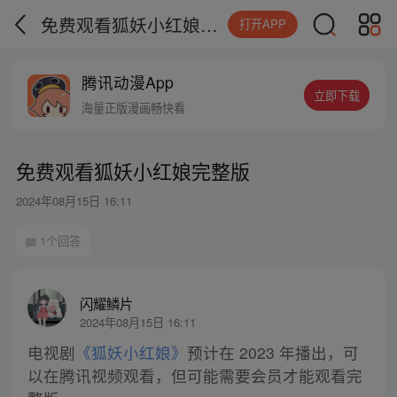
免费观看狐妖小红娘完整版
打开APP
腾讯动漫App
立即下载
海量正版漫画畅快看
免费观看狐妖小红娘完整版
2024年08月15日 16:11
1个回答
闪耀鳞片
2024年08月15日 16:11
电视剧
《狐妖小红娘》
预计在 2023 年播出，可
以在腾讯视频观看，但可能需要会员才能观看完