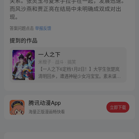
关系。张灵玉与夏禾手拉手在一起，发展迅速。
而风沙燕和贾正亮在结局中未明确成双成对出
现。
答案问题点击
举报反馈
提到的作品
一人之下
米橙子 · 战斗 · 搞笑
【一人之下6定档1月2日！】大学生张楚岚
清明回乡，遭遇神秘少女冯宝宝。素未谋面
的冯宝宝却对张楚岚异常熟悉，并将其带去
自己打工的快递公司。为了帮冯宝宝寻找她
的身世，也为了查清自己与爷爷身上的秘
腾讯动漫App
密，张楚岚的生活被彻底颠覆，与冯宝宝一
立即下载
同踏上“异人”之旅。
海量正版漫画畅快看