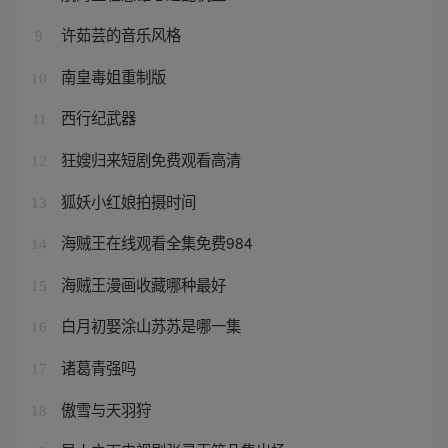
许茹芸的音乐风格
9
南皇毒姐重制版
10
西行纪武器
11
狂嫂归来短剧免费观看高清
12
狐妖小红娘拍摄时间
13
海贼王在线观看全集免费984
14
海贼王漫画收藏哪种最好
15
白月初娶涂山苏苏是哪一集
16
诸葛青强吗
17
傲雪与天羽狩
18