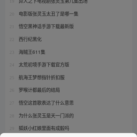
异人之下电视剧张灵玉第几集出场
19
电影版张灵玉太丑了是哪一集
20
悟空黑神话手游下载最新版
21
西行纪黑化
22
海贼王611集
23
太荒初境手游下载官方版
24
航海王梦想指针折扣服
25
罗喉计都最后的结局
26
悟空这首歌表达了什么意思
27
为什么张灵玉是天一门派的
28
狐妖小红娘里面有成毅吗
29