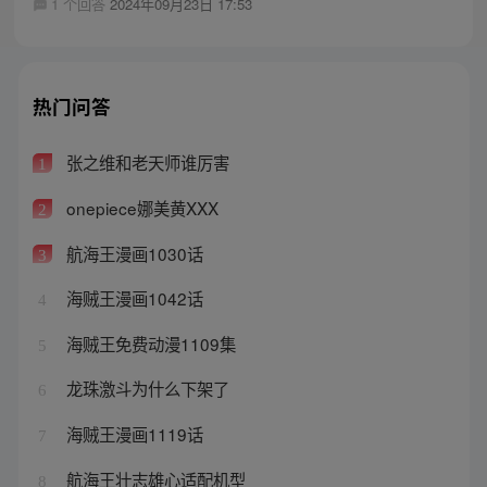
1 个回答
2024年09月23日 17:53
热门问答
张之维和老天师谁厉害
1
onepiece娜美黄XXX
2
航海王漫画1030话
3
海贼王漫画1042话
4
海贼王免费动漫1109集
5
龙珠激斗为什么下架了
6
海贼王漫画1119话
7
航海王壮志雄心适配机型
8