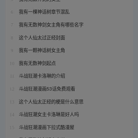
我有一棵神话树章节混乱
6
我有无数神剑女主角有哪些名字
7
这个人仙太过正经封面
8
我有一颗神话树女主角
9
我有无数神剑起点
10
斗战狂潮卡洛琳的介绍
11
斗战狂潮漫画53话免费观看
12
这个人仙太正经的梗是什么意思
13
斗战狂潮女主卡洛琳是好人吗
14
斗战狂潮漫画下拉式酷漫屋
15