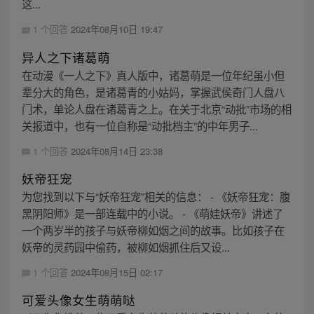
这...
1 个回答
2024年08月10日 19:47
异人之下诸葛萌
在动漫《一人之下》真人版中，诸葛萌是一位年纪虽小但
辈分大的角色，是诸葛青的小姑妈，掌握武侯奇门人盘八
门术，单论人盘在诸葛青之上。在关于北京“动批”市场的相
关报道中，也有一位自称是“动批档主”的中年男子...
1 个回答
2024年08月14日 23:38
妖帝狂宠
为您找到以下与“妖帝狂宠”相关的信息： - 《妖帝狂宠：腹
黑阴阳师》是一部连载中的小说。 - 《萌娃妖帝》讲述了
一个两岁半的孩子与妖帝柳如烟之间的故事。比如孩子在
妖帝的灵药园中偷药，被柳如烟抓住后又设...
1 个回答
2024年08月15日 02:17
可爱头像女生萌萌哒