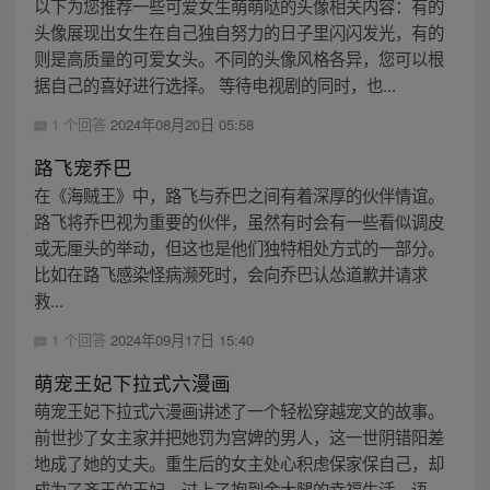
以下为您推荐一些可爱女生萌萌哒的头像相关内容：有的
头像展现出女生在自己独自努力的日子里闪闪发光，有的
则是高质量的可爱女头。不同的头像风格各异，您可以根
据自己的喜好进行选择。 等待电视剧的同时，也...
1 个回答
2024年08月20日 05:58
路飞宠乔巴
在《海贼王》中，路飞与乔巴之间有着深厚的伙伴情谊。
路飞将乔巴视为重要的伙伴，虽然有时会有一些看似调皮
或无厘头的举动，但这也是他们独特相处方式的一部分。
比如在路飞感染怪病濒死时，会向乔巴认怂道歉并请求
救...
1 个回答
2024年09月17日 15:40
萌宠王妃下拉式六漫画
萌宠王妃下拉式六漫画讲述了一个轻松穿越宠文的故事。
前世抄了女主家并把她罚为宫婢的男人，这一世阴错阳差
地成了她的丈夫。重生后的女主处心积虑保家保自己，却
成为了齐王的王妃，过上了抱到金大腿的幸福生活。语