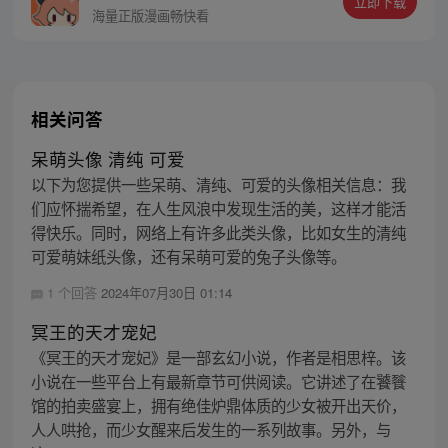
立即下载
完婚礼过场，一气呵成！ 却发现他竟是帝国
海量正版漫画畅快看
第一指挥官？ 苏晚：跑了，跑了
相关问答
呆萌头像 清纯 可爱
以下为您提供一些呆萌、清纯、可爱的头像相关信息：我
们应怀揣希望，在人生风浪中发现生活的美，这样才能活
得快乐。同时，网络上有许多此类头像，比如女生的清纯
可爱萌妹纸头像，还有呆萌可爱的兔子头像等。
1 个回答
2024年07月30日 01:14
冥王的天才宠妃
《冥王的天才宠妃》是一部玄幻小说，作者是相思梓。该
小说在一些平台上有最新章节可供阅读。它讲述了在饕餮
馆的拍卖盛宴上，拥有绝佳炉鼎体质的少女被开出天价，
人人哄抢，而少女醒来后发生的一系列故事。另外，与