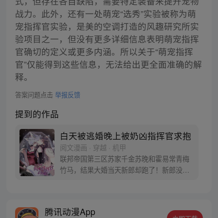
式，但存在各自缺陷，需要特定装备来提升宠物
战力。此外，还有一处萌宠“选秀”实验被称为萌
宠指挥官实验，是美的空调打造的风趣研究所实
验项目之一，但没有更多详细信息表明萌宠指挥
官确切的定义或更多内涵。所以关于“萌宠指挥
官”仅能得到这些信息，无法给出更全面准确的解
释。
答案问题点击
举报反馈
提到的作品
白天被逃婚晚上被奶凶指挥官求抱
阅文漫画 · 穿越 · 机甲
联邦帝国第三区苏家千金苏晚和霍易常青梅
竹马，结果大婚当天新郎却跑了！新郎没
了？那就换个！苏晚在走廊拐角处，撞到一
个英俊无比，长着毛茸茸的耳朵和大尾巴的
男人，一双湿漉漉的大眼睛，期待地看着苏
腾讯动漫App
晚。 苏晚顿时决定，就他了！ 登记结婚，走