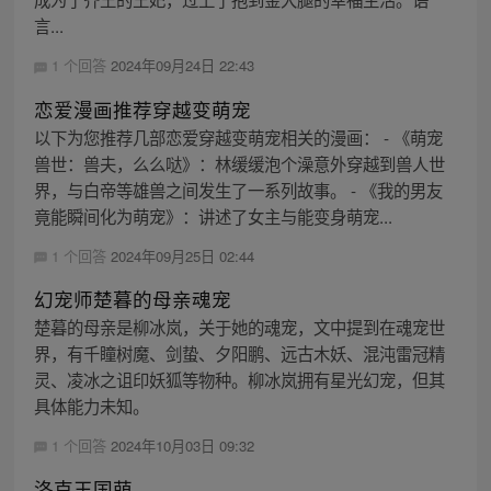
言...
1 个回答
2024年09月24日 22:43
恋爱漫画推荐穿越变萌宠
以下为您推荐几部恋爱穿越变萌宠相关的漫画： - 《萌宠
兽世：兽夫，么么哒》：林缓缓泡个澡意外穿越到兽人世
界，与白帝等雄兽之间发生了一系列故事。 - 《我的男友
竟能瞬间化为萌宠》：讲述了女主与能变身萌宠...
1 个回答
2024年09月25日 02:44
幻宠师楚暮的母亲魂宠
楚暮的母亲是柳冰岚，关于她的魂宠，文中提到在魂宠世
界，有千瞳树魔、剑蛰、夕阳鹏、远古木妖、混沌雷冠精
灵、凌冰之诅印妖狐等物种。柳冰岚拥有星光幻宠，但其
具体能力未知。
1 个回答
2024年10月03日 09:32
洛克王国萌