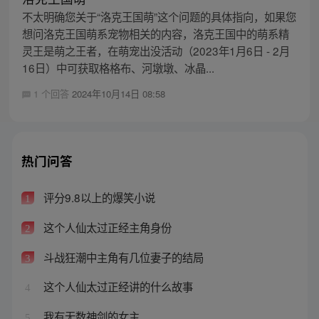
不太明确您关于“洛克王国萌”这个问题的具体指向，如果您
想问洛克王国萌系宠物相关的内容，洛克王国中的萌系精
灵王是萌之王者，在萌宠出没活动（2023年1月6日 - 2月
16日）中可获取格格布、河墩墩、冰晶...
1 个回答
2024年10月14日 08:58
热门问答
评分9.8以上的爆笑小说
1
这个人仙太过正经主角身份
2
斗战狂潮中主角有几位妻子的结局
3
这个人仙太过正经讲的什么故事
4
我有无数神剑的女主
5