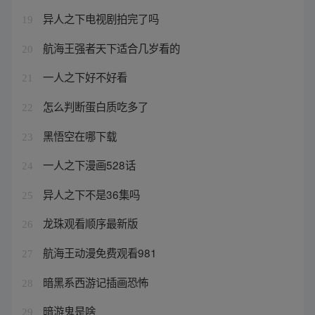
异人之下电视剧拍完了吗
19
航海王强者天下适合几岁看的
20
一人之下好不好看
21
怎么判断蛋白质吃多了
22
黑悟空在哪下载
23
一人之下漫画528话
24
异人之下不是36集吗
25
龙珠观看顺序最新版
26
航海王动漫免费观看981
27
暗黑系西游记插画恐怖
28
暗游鬼是啥
29