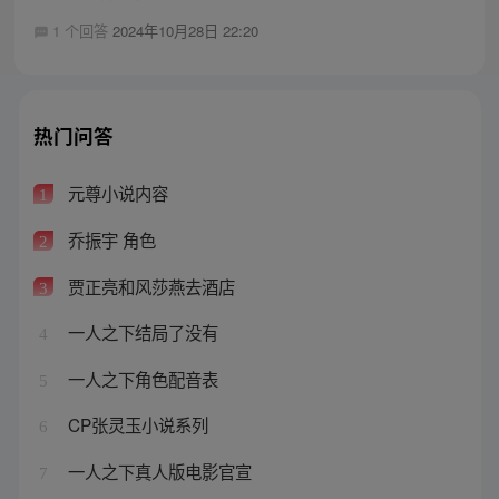
1 个回答
2024年10月28日 22:20
热门问答
元尊小说内容
1
乔振宇 角色
2
贾正亮和风莎燕去酒店
3
一人之下结局了没有
4
一人之下角色配音表
5
CP张灵玉小说系列
6
一人之下真人版电影官宣
7