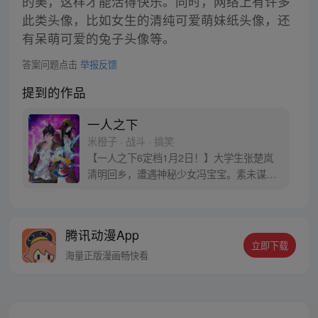
的美，这样才能活得快乐。同时，网络上有许多
此类头像，比如女生的清纯可爱萌妹纸头像，还
有呆萌可爱的兔子头像等。
答案问题点击
举报反馈
提到的作品
一人之下
米橙子 · 战斗 · 搞笑
【一人之下6定档1月2日！】大学生张楚岚
清明回乡，遭遇神秘少女冯宝宝。素未谋面
的冯宝宝却对张楚岚异常熟悉，并将其带去
自己打工的快递公司。为了帮冯宝宝寻找她
的身世，也为了查清自己与爷爷身上的秘
腾讯动漫App
密，张楚岚的生活被彻底颠覆，与冯宝宝一
立即下载
同踏上“异人”之旅。
海量正版漫画畅快看