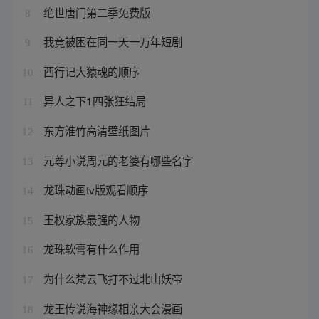
绝世唐门第二季免费版
8
我竟被困在同一天一万年短剧
9
西行记大猿魂的顺序
10
异人之下1四张狂结局
11
东方淮竹高清壁纸图片
12
元尊小说周元的老婆有哪些名字
13
龙珠动画tv版观看顺序
14
王权家族最强的人物
15
龙珠软膏有什么作用
16
为什么梵云飞打不过北山妖帝
17
龙王传说海神缘相亲大会漫画
18