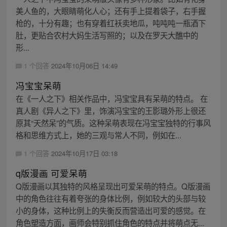
美人鱼的，大眼睛萌化人心；还有手上提着袋子，右手握
枪的，十分有趣；也有穿着红袄卖地瓜，吨吨吨一瓶酒下
肚，更贴合农村大妈生活写照的；以及在罗天大醮中的
形...
1 个回答
2024年10月06日 14:49
冯宝宝呆萌
在《一人之下》相关作品中，冯宝宝具有呆萌的特点。 在
真人剧《异人之下》里，饰演冯宝宝的王影璐外形上很还
原其“天然呆”的气质。这种呆萌表现在冯宝宝独特的行事风
格和思维方式上，她的三观与常人不同，例如在...
1 个回答
2024年10月17日 03:18
q版漫画 可爱呆萌
Q版漫画以其独特的风格呈现出可爱呆萌的特点。Q版漫画
中的角色往往有着夸张的身体比例，例如较大的头部与较
小的身体，这种比例上的失衡反而营造出可爱的感觉。在
角色塑造方面，画师会特别抓住角色的特点并将萌点无...