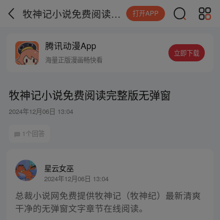
牧神记小说免费阅读完整版无弹窗
打开APP
腾讯动漫App
立即下载
海量正版漫画畅快看
牧神记小说免费阅读完整版无弹窗
2024年12月06日 13:04
1个回答
星云女巫
2024年12月06日 13:04
总裁小说网免费提供牧神记（牧神纪）最新清爽
干净的无弹窗文字章节在线阅读。