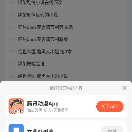
绑架剧情小说在线阅读
23
绑架剧情反转的小说
24
狂热boss宠妻请节制第32话
25
狂热boss宠妻请节制原版
26
绝世神医 腹黑大小姐 第3章
27
绑架原唱是谁
28
绝世神医 腹黑大小姐小说
29
绑架类的小说排行榜
继续浏览精彩内容
30
腾讯动漫App
打开APP
海量漫画 新人7天免费看
腾讯漫画
起点读书
QQ阅读
网站备案/许可证号：粤B2-20090059-5
在此处浏览
继续