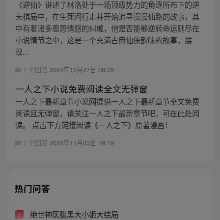
《逆仙》讲述了林洛处于一场顶级势力的角逐所布下的逆
天棋局中，在生死间行走并开始追寻漫漫仙路的故事，其
中有着诸多恩怨情感的纠缠，他是否能够逆转命运则尽在
小说情节之中，这是一个充满古典仙侠韵味的故事，展
现...
1 个回答
2024年10月27日 08:25
一人之下小说免费阅读全文无弹窗
一人之下最新章节小说网提供一人之下最新章节全文免费
阅读且无弹窗，请关注一人之下最新章节吧，可在此处阅
读。 点击下方链接阅读《一人之下》原著漫画！
1 个回答
2024年11月03日 19:19
热门问答
绝世神医腹黑大小姐大结局
1