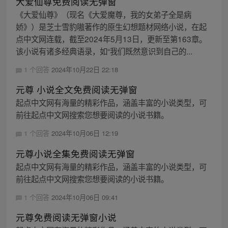
大爱仙尊免费阅读无弹窗
《大爱仙尊》（现名《大爱魔尊，我的女弟子全是病
娇》）是芝士雪豹嗷著作的原生幻想题材网络小说，在起
点中文网连载，截至2024年5月13日，更新至第163章。
该小说有诸多经典语录，如“我们既然意识到自己的...
1 个回答
2024年10月22日 22:18
元尊 小说全文免费阅读无弹窗
起点中文网有海量的精彩作品，涵盖丰富的小说类型，可
前往起点中文网搜索您想要阅读的小说书籍。
1 个回答
2024年10月06日 12:19
元尊小说全集免费阅读无弹窗
起点中文网有海量的精彩作品，涵盖丰富的小说类型，可
前往起点中文网搜索您想要阅读的小说书籍。
1 个回答
2024年10月06日 09:41
元尊免费阅读无弹窗小说