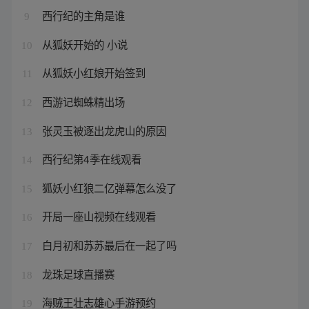
西行纪的主角是谁
9
从狐妖开始的 小说
10
从狐妖小红娘开始签到
11
西游记蜘蛛精出场
12
张灵玉被逐出龙虎山的原因
13
西行纪第4季在线观看
14
狐妖小红狼二亿弹幕怎么没了
15
开局一座山视频在线观看
16
白月初和苏苏最后在一起了吗
17
龙珠足球直播赛
18
海贼王壮志雄心手游预约
19