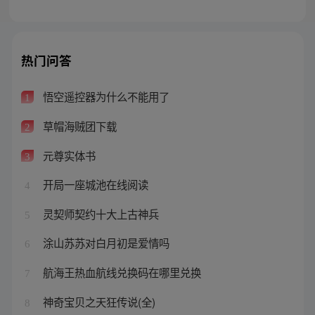
热门问答
悟空遥控器为什么不能用了
1
草帽海贼团下载
2
元尊实体书
3
开局一座城池在线阅读
4
灵契师契约十大上古神兵
5
涂山苏苏对白月初是爱情吗
6
航海王热血航线兑换码在哪里兑换
7
神奇宝贝之天狂传说(全)
8