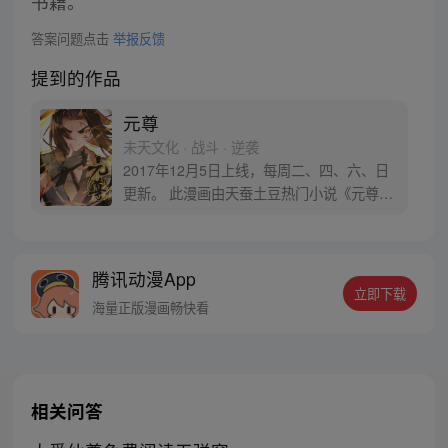
书籍。
答案问题点击
举报反馈
提到的作品
元尊
未天文化 · 战斗 · 逆袭
2017年12月5日上线，每周二、四、六、日
更新。 此漫画由天蚕土豆热门小说《元尊》
改编。少年执笔，龙蛇舞动；劈开乱世，点
亮苍穹。气掌乾坤的世界里，究竟是蟒雀吞
龙，还是圣龙崛起？！
腾讯动漫App
立即下载
海量正版漫画畅快看
相关问答