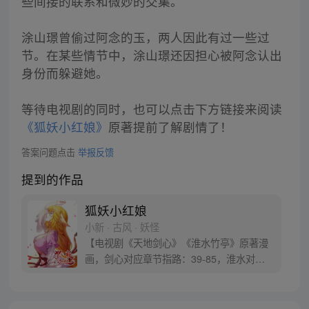
些间接的联系和微妙的交集。
涂山璟曾偷过阿念的玉，两人因此有过一些过
节。在某些情节中，涂山璟还因担心被阿念认出
身份而躲避她。
等待电视剧的同时，也可以点击下方链接来阅读
《狐妖小红娘》
原著提前了解剧情了！
答案问题点击
举报反馈
提到的作品
狐妖小红娘
小新 · 古风 · 妖怪
【电视剧《天地剑心》《淮水竹亭》原著漫
画，剑心对应章节指路：39-85，淮水对应
章节指路272-301】 迷糊萝莉小狐妖，正太
道士没节操。自古人妖生死恋，千载孽缘一
线牵。（每周周四更新。）