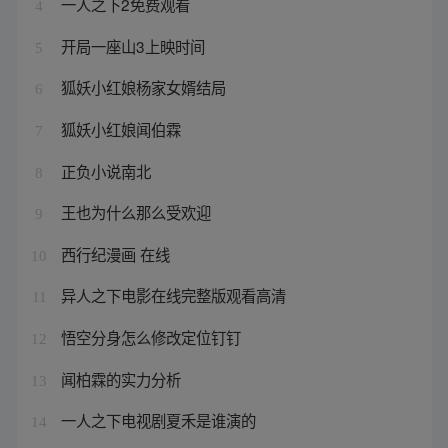
一人之下2免费观看
4
开局一座山3上映时间
5
狐妖小红娘杨家女婿结局
6
狐妖小红娘闻伯霖
7
正负小说南北
8
王也为什么那么受欢迎
9
西行纪漫画 在线
10
异人之下电影在线完整版观看高清
11
悟空分身怎么修改定位钉钉
12
闻柏霖的实力分析
13
一人之下电视剧夏禾是谁演的
14