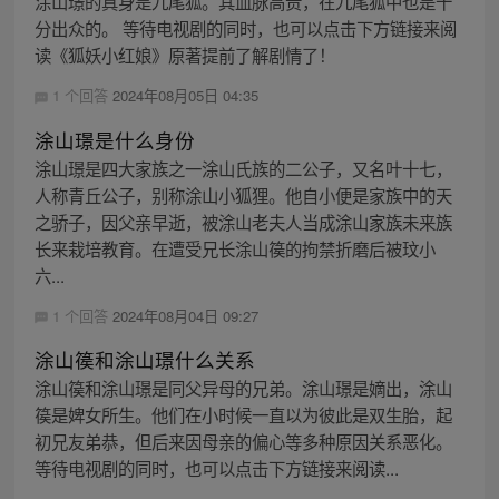
涂山璟的真身是九尾狐。其血脉高贵，在九尾狐中也是十
分出众的。 等待电视剧的同时，也可以点击下方链接来阅
读《狐妖小红娘》原著提前了解剧情了！
1 个回答
2024年08月05日 04:35
涂山璟是什么身份
涂山璟是四大家族之一涂山氏族的二公子，又名叶十七，
人称青丘公子，别称涂山小狐狸。他自小便是家族中的天
之骄子，因父亲早逝，被涂山老夫人当成涂山家族未来族
长来栽培教育。在遭受兄长涂山篌的拘禁折磨后被玟小
六...
1 个回答
2024年08月04日 09:27
涂山篌和涂山璟什么关系
涂山篌和涂山璟是同父异母的兄弟。涂山璟是嫡出，涂山
篌是婢女所生。他们在小时候一直以为彼此是双生胎，起
初兄友弟恭，但后来因母亲的偏心等多种原因关系恶化。
等待电视剧的同时，也可以点击下方链接来阅读...