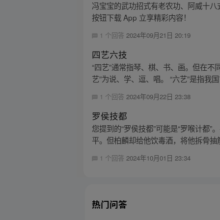
冯宝宝的武功招式有老农功、阿威十八式
按钮下载 App 立享精彩内容！
1 个回答
2024年09月21日 20:19
四艺六技
“四艺”通常指琴、棋、书、画。但在不
艺”为说、学、逗、唱。 “六艺”是指我国
1 个回答
2024年09月22日 23:38
罗侯技都
您提到的“罗侯技都”可能是“罗喉计都
平。但柏麟却给他饮毒酒，将他拆骨抽筋
1 个回答
2024年10月01日 23:34
热门问答