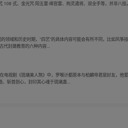
 108 式、金光咒·阳五雷·绛宫雷、拘灵遣将、双全手等，并非八
同的领域和历史时期，“四艺”的具体内容可能会有所不同，比如风筝技
古代封建教育的六种内容...
”。在电视剧《琉璃美人煞》中，罗喉计都原本与柏麟帝君是好友，他
、斩首剖心，封印其心魂于琉璃盏...