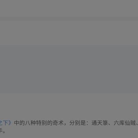
之下》
中的八种特别的奇术，分别是：通天箓、六库仙贼
手。