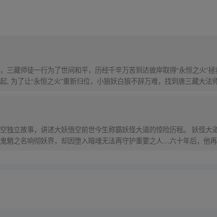
，三藏师徒一行为了世间和平，历经千辛万苦到达彼岸取得“永恒之火”拯
起, 为了让“永恒之火”重新归位，小狼妖白狼不辞万难，找到唐三藏大法
西行之旅……
）
空独立故事，讲述大妖悟空前世今生称霸妖怪大道的惊险历程。 妖怪大
鬼魈之名响彻妖界，却因堕入暗魂无法再守护重要之人…六十年后，他再
，成为猴群之王，但故事仍在继续…