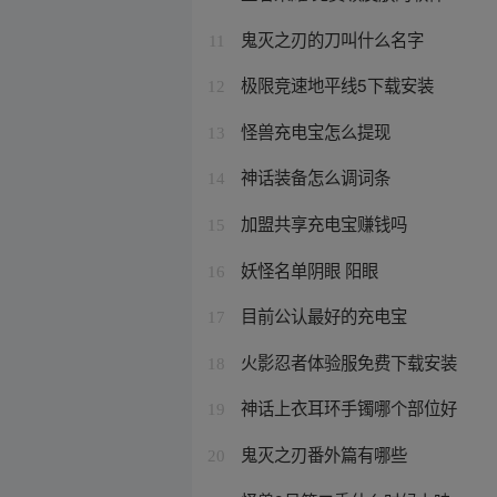
鬼灭之刃的刀叫什么名字
11
极限竞速地平线5下载安装
12
怪兽充电宝怎么提现
13
神话装备怎么调词条
14
加盟共享充电宝赚钱吗
15
妖怪名单阴眼 阳眼
16
目前公认最好的充电宝
17
火影忍者体验服免费下载安装
18
神话上衣耳环手镯哪个部位好
19
鬼灭之刃番外篇有哪些
20