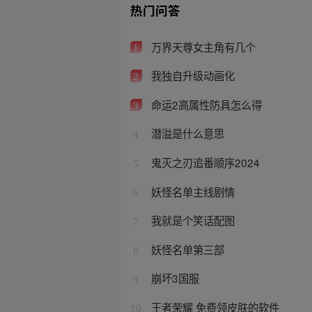
热门问答
万界天尊女主角有几个
1
我独自升级动画化
2
命运2高属性防具怎么得
3
潜溢是什么意思
4
鬼灭之刃追番顺序2024
5
妖怪名单主线剧情
6
我就是个笑话配图
7
妖怪名单第三部
8
崩坏3国服
9
王者荣耀 免费领皮肤的软件
10