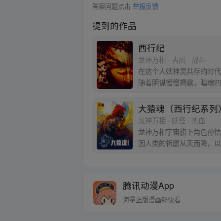
答案问题点击
举报反馈
提到的作品
西行纪
龙神万相 · 古风 · 战斗
在这个人妖神灵共存的时代
随着阴谋慢慢揭露，暗魂四
新“西行小队”，再度踏上
大猿魂（西行纪系列
龙神万相 · 妖怪 · 热血
龙神万相宇宙旗下角色孙悟
因人类的祈愿从天而降，以
信念打败了妖怪大道的霸主
腾讯动漫App
海量正版漫画畅快看