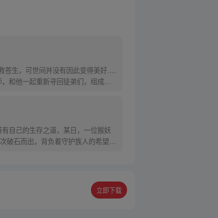
救苍生，可世间并没有因此变得美好….
师，和他一起重新寻回徒弟们，组成全
道有自己的生存之道，某日，一位猴妖
次破石而出，背负着守护族人的希望和
立即下载