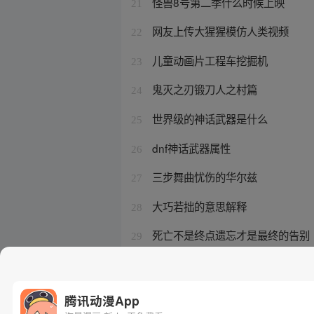
怪兽8号第二季什么时候上映
21
网友上传大猩猩模仿人类视频
22
儿童动画片工程车挖掘机
23
鬼灭之刃锻刀人之村篇
24
世界级的神话武器是什么
25
dnf神话武器属性
26
三步舞曲忧伤的华尔兹
27
大巧若拙的意思解释
28
死亡不是终点遗忘才是最终的告别
29
百炼成神太上炼器法
30
腾讯动漫App