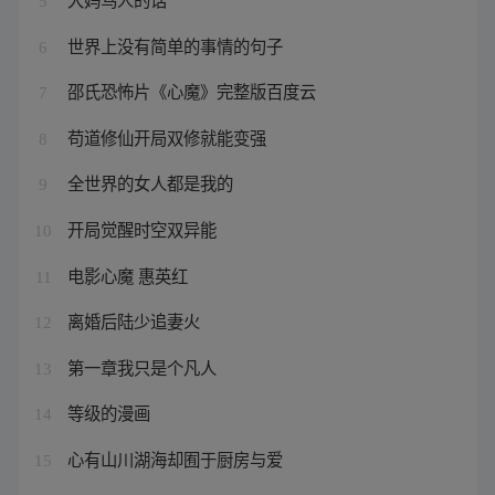
5
世界上没有简单的事情的句子
6
邵氏恐怖片《心魔》完整版百度云
7
苟道修仙开局双修就能变强
8
全世界的女人都是我的
9
开局觉醒时空双异能
10
电影心魔 惠英红
11
离婚后陆少追妻火
12
第一章我只是个凡人
13
等级的漫画
14
心有山川湖海却囿于厨房与爱
15