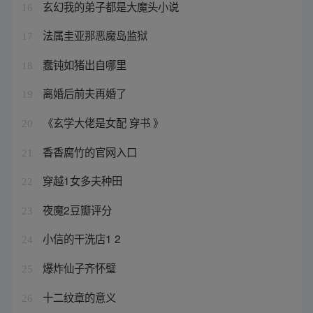
玄幻我的弟子都是大魔头小说
16
法属圭亚那恶魔岛监狱
17
蠢钝如猪出自哪里
18
离婚后前夫再婚了
19
《玄学大佬是女配 穿书 》
20
香香腐竹的官网入口
21
穿越1女多夫种田
22
夜魔2豆瓣评分
23
小信的干洗店1 2
24
爆炸仙子齐怀璧
25
十二纹章的意义
26