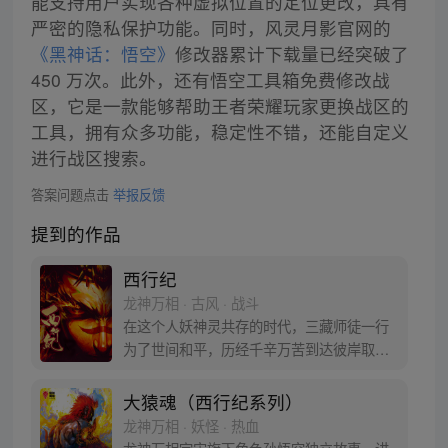
能支持用户实现各种虚拟位置的定位更改，具有
严密的隐私保护功能。同时，风灵月影官网的
《黑神话：悟空》
修改器累计下载量已经突破了
450 万次。此外，还有悟空工具箱免费修改战
区，它是一款能够帮助王者荣耀玩家更换战区的
工具，拥有众多功能，稳定性不错，还能自定义
进行战区搜索。
答案问题点击
举报反馈
提到的作品
西行纪
龙神万相 · 古风 · 战斗
在这个人妖神灵共存的时代，三藏师徒一行
为了世间和平，历经千辛万苦到达彼岸取
得“永恒之火”拯救苍生，可世间并没有因此
变得美好….随着阴谋慢慢揭露，暗魂四起,
大猿魂（西行纪系列）
为了让“永恒之火”重新归位，小狼妖白狼不
龙神万相 · 妖怪 · 热血
辞万难，找到唐三藏大法师，和他一起重新