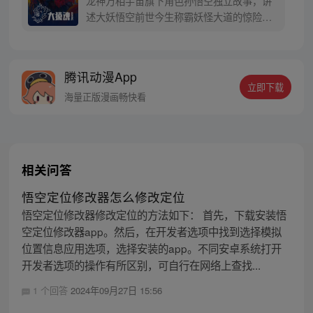
龙神万相宇宙旗下角色孙悟空独立故事，讲
寻回徒弟们，组成全新“西行小队”，再度踏
述大妖悟空前世今生称霸妖怪大道的惊险历
上西行之旅……
程。 妖怪大道有自己的生存之道，某日，一
位猴妖因人类的祈愿从天而降，以鬼魈之名
响彻妖界，却因堕入暗魂无法再守护重要之
腾讯动漫App
人…六十年后，他再次破石而出，背负着守
立即下载
护族人的希望和信念打败了妖怪大道的霸
海量正版漫画畅快看
主，成为猴群之王，但故事仍在继续…
相关问答
悟空定位修改器怎么修改定位
悟空定位修改器修改定位的方法如下： 首先，下载安装悟
空定位修改器app。然后，在开发者选项中找到选择模拟
位置信息应用选项，选择安装的app。不同安卓系统打开
开发者选项的操作有所区别，可自行在网络上查找...
1 个回答
2024年09月27日 15:56