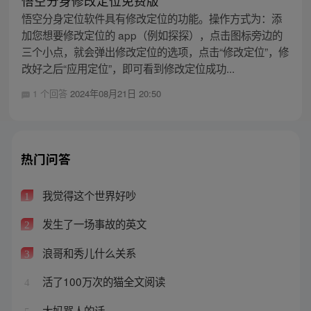
悟空分身修改定位免费版
悟空分身定位软件具有修改定位的功能。操作方式为：添
加您想要修改定位的 app（例如探探），点击图标旁边的
三个小点，就会弹出修改定位的选项，点击“修改定位”，修
改好之后“应用定位”，即可看到修改定位成功...
1 个回答
2024年08月21日 20:50
热门问答
我觉得这个世界好吵
1
发生了一场事故的英文
2
浪哥和秀儿什么关系
3
活了100万次的猫全文阅读
4
大妈骂人的话