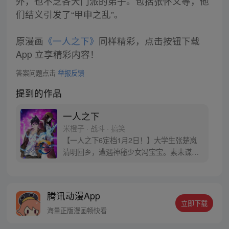
外，也不乏各大门派的弟子。包括张怀义等，他
们结义引发了“甲申之乱”。
原漫画
《一人之下》
同样精彩，点击按钮下载
App 立享精彩内容！
答案问题点击
举报反馈
提到的作品
一人之下
米橙子 · 战斗 · 搞笑
【一人之下6定档1月2日！】大学生张楚岚
清明回乡，遭遇神秘少女冯宝宝。素未谋面
的冯宝宝却对张楚岚异常熟悉，并将其带去
自己打工的快递公司。为了帮冯宝宝寻找她
的身世，也为了查清自己与爷爷身上的秘
腾讯动漫App
密，张楚岚的生活被彻底颠覆，与冯宝宝一
立即下载
同踏上“异人”之旅。
海量正版漫画畅快看