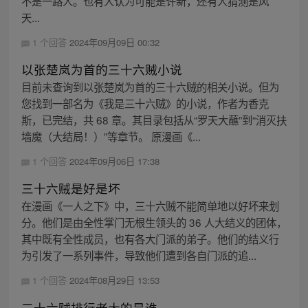
不是一路人。也有人认为可能是许新，还有人猜测是风
天...
1 个回答
2024年09月09日 00:32
以张楚岚为首的三十六贼小说
目前未查询到以张楚岚为首的三十六贼的相关小说。但为
您找到一部名为《我是三十六贼》的小说，作者为香克
斯，已完结，共 68 章。其目录包括从“罗天大蘸”到“消灭扶
墙魔（大结局！）”等章节。 原漫画《...
1 个回答
2024年09月06日 17:38
三十六贼是好是坏
在漫画《一人之下》中，三十六贼不能简单地以好坏来划
分。他们是由全性掌门无根生领头的 36 人大结义的团体，
其中既有全性成员，也有各大门派的弟子。他们的结义行
为引发了一系列事件，导致他们遭到各自门派的追...
1 个回答
2024年08月29日 13:53
三十六贼排行老大的是谁