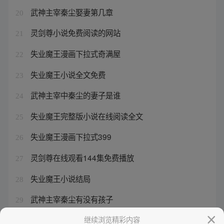
武神主宰秦尘娶妻第几章
20
灵剑尊小说免费阅读的网站
21
失业魔王漫画下拉式奇满屋
22
失业魔王小说全文免费
23
武神主宰中秦尘的妻子是谁
24
失业魔王完整版小说在线阅读全文
25
失业魔王漫画下拉式399
26
灵剑尊在线观看144集免费播放
27
失业魔王小说结局
28
武神主宰秦尘有没有孩子
29
武神主宰里面的等级
继续浏览精彩内容
30