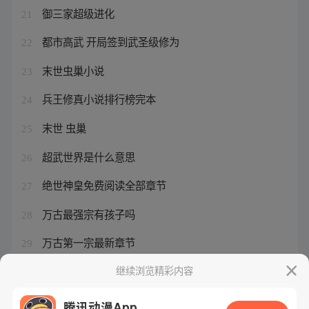
御三家超级进化
21
都市高武 开局签到武圣级修为
22
末世虫巢小说
23
兵王修真小说排行榜完本
24
末世 虫巢
25
超武世界是什么意思
26
绝世神皇免费阅读全部章节
27
万古最强宗有孩子吗
28
万古第一宗最新章节
29
超凡兽神等级划分
继续浏览精彩内容
30
腾讯动漫App