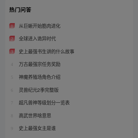
热门问答
从巨蜥开始筋肉进化
1
全球进入诡异时代
2
史上最强书生讲的什么故事
3
万古最强宗任务奖励
4
神魔养殖场角色介绍
5
灵兽纪元2季完整版
6
超凡兽神等级划分一览表
7
高武世界啥意思
8
史上最强女主是谁
9