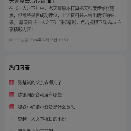
天师度最后传给谁了
在《一人之下》中，老天师原本打算把天师度传给张楚
岚，但最终是否成功传位，上述资料并未给出确切的结
果。 原漫画《一人之下》同样精彩，点击按钮下载 App 立
享精彩内容！
1 个回答
2024年07月25日 19:53
热门问答
张楚岚的父亲去哪儿了
1
陈锦闻配音动漫有哪些
2
狐妖小红娘小蠢货是什么意思
3
穿越一人之下抗日的小说
4
邓为最火的三部剧