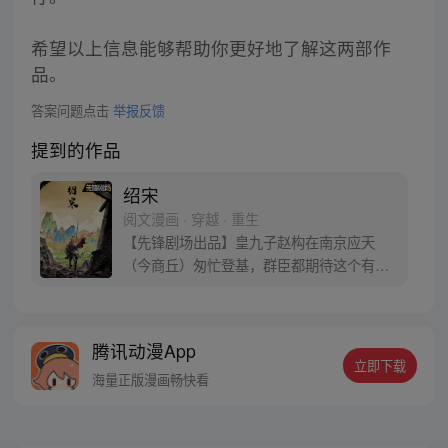
希望以上信息能够帮助你更好地了解这两部作
品。
答案问题点击
举报反馈
提到的作品
绍宋
阅文漫画 · 穿越 · 重生
【先锋剧场出品】皇九子赵构在南京应天
（今商丘）匆忙登基，群臣都期待这个有英
武之名的新皇能够率军抵抗金人的侵略。但
短短三个月后，赵构就开启南下逃亡之路。
不过刚一启程，这位赵官家就在亳州明道宫
腾讯动漫App
一头栽入了水井中，起来后就谁都不认识
立即下载
了！朕要抗金！可朕的心腹在何处？！这是
海量正版漫画畅快看
一个来自于九百年后灵魂的真诚呐喊。