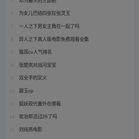
5
为女儿巴结四张狂张灵玉
6
一人之下男女主角在一起了吗
7
异人之下真人版电影免费观看全集
8
猫耳cv人气排名
9
张楚岚对战冯宝宝
10
双全手的定义
11
碧玉cp
12
狐妖现代番外在哪看
13
炭治郎活过25了吗
14
刘纯燕电影
15