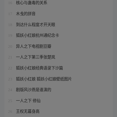
核心与蛊毒的关系
16
木戋的拼音
17
到达什么程度才开天眼
18
狐妖小红娘杭州通纪念卡
19
异人之下电视剧豆瓣
20
一人之下第三季张楚岚
21
狐妖小红娘经典语录下沙篇
22
狐妖小红娘 狐妖小红娘壁纸图片
23
剧版风沙燕是谁演的
24
一人之下 修仙
25
王权无暮身高
26