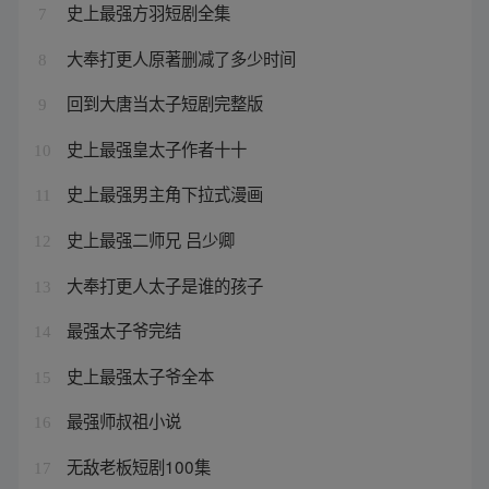
史上最强方羽短剧全集
7
大奉打更人原著删减了多少时间
8
回到大唐当太子短剧完整版
9
史上最强皇太子作者十十
10
史上最强男主角下拉式漫画
11
史上最强二师兄 吕少卿
12
大奉打更人太子是谁的孩子
13
最强太子爷完结
14
史上最强太子爷全本
15
最强师叔祖小说
16
无敌老板短剧100集
17