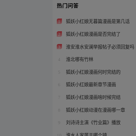
热门问答
狐妖小红娘无暮篇漫画是第几话
1
狐妖小红娘漫画是否完结了
2
淮安淮水安澜举报帖子必须回复吗
3
淮北哪有竹林
4
狐妖小红娘漫画何时完结的
5
狐妖小红娘最新章节漫画
6
狐妖小红娘漫画啥时候完结
7
狐妖小红娘动漫在漫画哪一章
8
刘诗诗主演《竹业篇》播放
9
淮水人家属于哪个镇
10