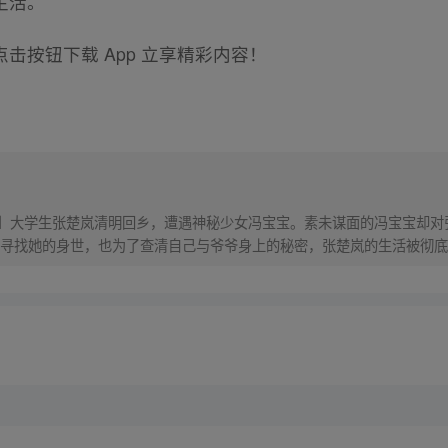
生活。
击按钮下载 App 立享精彩内容！
！】大学生张楚岚清明回乡，遭遇神秘少女冯宝宝。素未谋面的冯宝宝却
寻找她的身世，也为了查清自己与爷爷身上的秘密，张楚岚的生活被彻底