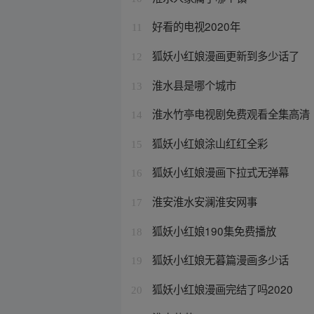
好看的电视2020年
11
狐妖小红娘漫画更新到多少话了
12
淮水县是哪个城市
13
淮水竹亭电视剧免费观看全集高清
14
狐妖小红娘涂山红红全彩
15
狐妖小红娘漫画下拉式无弹幕
16
淮安淮水安澜淮安网事
17
狐妖小红娘190集免费播放
18
狐妖小红娘无暮篇漫画多少话
19
狐妖小红娘漫画完结了吗2020
20