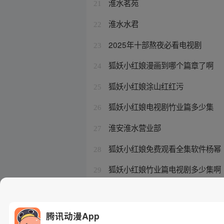
淮水茗苑
21
淮水水君
22
2025年十部熬夜必看电视剧
23
狐妖小红娘漫画到哪个篇章了啊
24
狐妖小红娘涂山红红污
25
狐妖小红娘电视剧竹业篇多少集
26
淮安淮水营业部
27
狐妖小红娘免费观看全集软件杨幂
28
狐妖小红娘竹业篇电视剧多少集啊
29
淮水竹亭的原型人物
30
腾讯动漫App