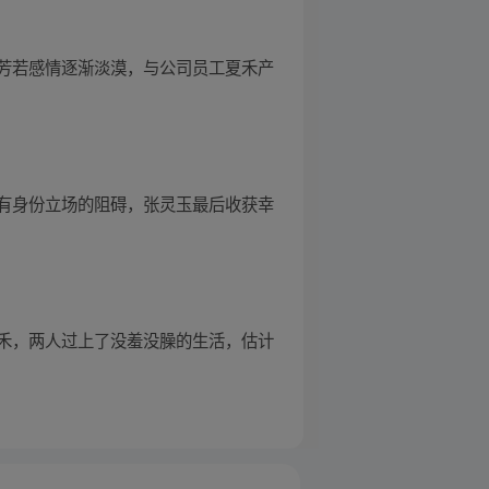
芳若感情逐渐淡漠，与公司员工夏禾产
有身份立场的阻碍，张灵玉最后收获幸
禾，两人过上了没羞没臊的生活，估计