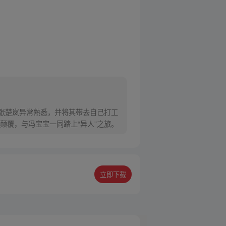
对张楚岚异常熟悉，并将其带去自己打工
颠覆，与冯宝宝一同踏上“异人”之旅。
立即下载