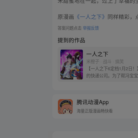
禾甜蜜地在一起，过上了幸福的
原漫画
《一人之下》
同样精彩，点
答案问题点击
举报反馈
提到的作品
一人之下
米橙子 · 战斗 · 搞笑
【一人之下6定档1月2日
的快递公司。为了帮冯宝宝
腾讯动漫App
海量正版漫画畅快看