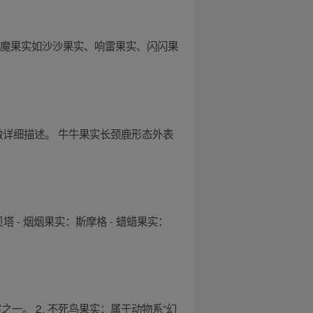
恶魔果实如沙沙果实、响雷果实、闪闪果
做详细描述。 牛牛果实长颈鹿形态外表
 - 烟烟果实：斯摩格 - 蜡蜡果实：
一。 2. 不死鸟果实：属于动物系“幻