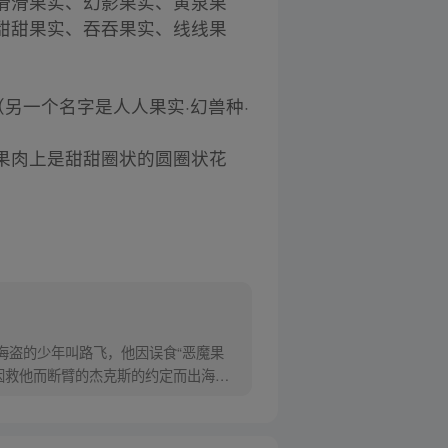
滑滑果实、幻影果实、黄泉果
甜甜果实、吞吞果实、线线果
另一个名字是人人果实·幻兽种·
果肉上是甜甜圈状的圆圈状花
为海盗的少年叫路飞，他因误食“恶魔果
因救他而断臂的杰克斯的约定而出海，