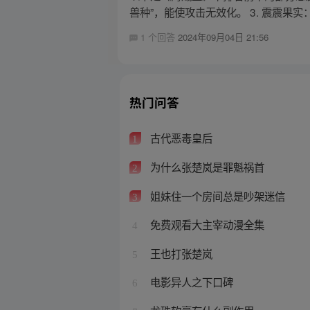
兽种”，能使攻击无效化。 3. 震震果实
1 个回答
2024年09月04日 21:56
热门问答
古代恶毒皇后
1
为什么张楚岚是罪魁祸首
2
姐妹住一个房间总是吵架迷信
3
免费观看大主宰动漫全集
4
王也打张楚岚
5
电影异人之下口碑
6