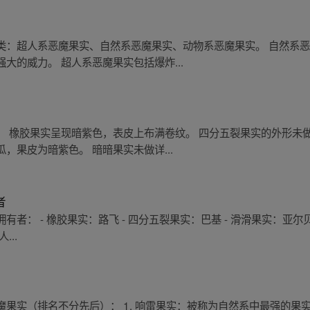
类：超人系恶魔果实、自然系恶魔果实、动物系恶魔果实。 自然系
大的威力。 超人系恶魔果实包括爆炸...
： 橡胶果实呈现暗紫色，表皮上布满卷纹。 四分五裂果实的外形未
，果皮为暗紫色。 暗暗果实未做详...
者
： - 橡胶果实：路飞 - 四分五裂果实：巴基 - 滑滑果实：亚尔贝塔
...
果实（排名不分先后）： 1. 响雷果实：被称为自然系中最强的果实之