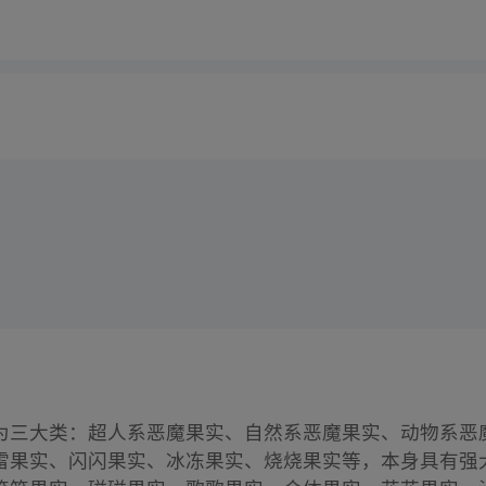
为三大类：超人系恶魔果实、自然系恶魔果实、动物系恶
雷果实、闪闪果实、冰冻果实、烧烧果实等，本身具有强