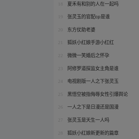
夏禾有和别的人在一起吗
18
张灵玉的官配cp是谁
19
东方仗助老婆
20
狐妖小红娘手游小红红
21
微微一笑婚后之怀孕
22
阿修罗道探监女主角是谁
23
电视剧版一人之下张灵玉
24
黑悟空被指侮辱女性引爆舆论
25
一人之下是日漫还是国漫
26
张灵玉是天生一人吗
27
狐妖小红娘新更新的篇章
28