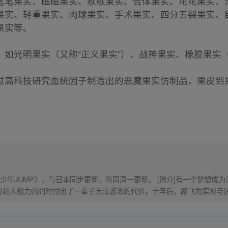
笔笔果实、磁磁果实、歌歌果实、合体果实、花花果实、
果实、轻重果实、肉球果实、手术果实、四分五裂果实、
果实等。
如光明果实（又称“正义果实”）、战神果实、橡胶果实（
过高科技研究血统因子制造出的恶魔果实仿制品，果皮到
少年JUMP》，与日本同步更新，每周周一更新。 [简介]有一个梦想成
得超人能力的同时付出了一辈子无法游泳的代价。十年后，路飞为实现与
的伟大的冒险旅程！