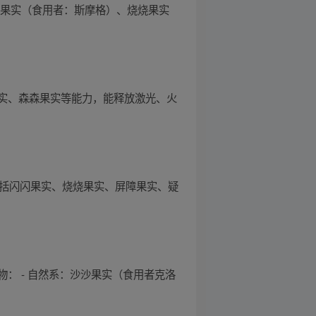
烟果实（食用者：斯摩格）、烧烧果实
实、森森果实等能力，能释放激光、火
包括闪闪果实、烧烧果实、屏障果实、疑
： - 自然系：沙沙果实（食用者克洛