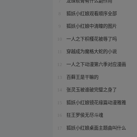
龙珠软膏有什么副作用
7
狐妖小红娘观看顺序全部
8
狐妖小红娘中清瞳的图片
9
一人之下枳槿花被辱了吗
10
穿越成为魔格大蛇的小说
11
一人之下动漫第六季对应漫画
12
百藓王是干嘛的
13
张灵玉被谁破完璧之身了
14
狐妖小红娘镜花缘篇动漫雅雅
15
狂王罗侯无尽斗魂
16
狐妖小红娘桌面主题曲叫什么
17