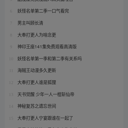
妖怪名单第二季一口气看完
6
男主叫顾长清
7
大奉打更人为啥念更
8
神印王座141集免费观看高清版
9
妖怪名单第一季和第二季有关系吗
10
海贼王动漫多久更新
11
大奉打更人谁是狐狸
12
天书觉醒 少年一人一棍斩仙帝
13
神秘复苏之遗忘世间
14
大奉打更人宁宴跟谁在一起了
15