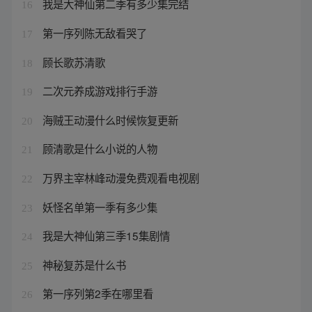
我是大神仙第二季有多少集完结
16
第一序列陈无敌看哭了
17
顾长歌苏清歌
18
二次元养成游戏排行手游
19
海贼王动漫什么时候恢复更新
20
顾清歌是什么小说的人物
21
万界主宰林峰动漫免费观看电视剧
22
妖怪名单第一季有多少集
23
我是大神仙第三季15集剧情
24
神秘复苏是什么书
25
第一序列第2季在哪里看
26