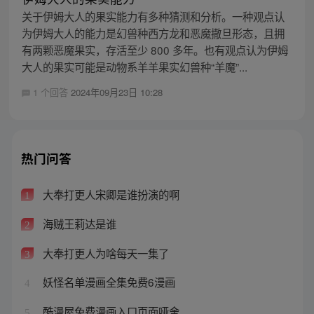
关于伊姆大人的果实能力有多种猜测和分析。一种观点认
为伊姆大人的能力是幻兽种西方龙和恶魔撒旦形态，且拥
有两颗恶魔果实，存活至少 800 多年。也有观点认为伊姆
大人的果实可能是动物系羊羊果实幻兽种“羊魔”...
1 个回答
2024年09月23日 10:28
热门问答
大奉打更人宋卿是谁扮演的啊
1
海贼王莉达是谁
2
大奉打更人为啥每天一集了
3
妖怪名单漫画全集免费6漫画
4
酷漫屋免费漫画入口页面哑舍
5