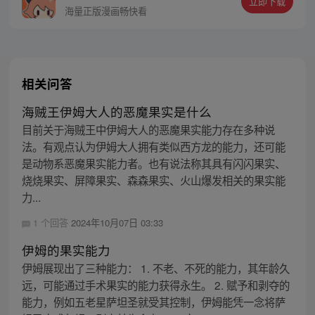
立即下载
斯的约定而出海，开始了以成为海盗王为目
海量正版漫画畅快看
标的伟大的冒险旅程！
相关问答
海贼王伊姆大人的恶魔果实是什么
目前关于海贼王中伊姆大人的恶魔果实能力存在多种说
法。有观点认为伊姆大人拥有类似西方龙的能力，还可能
是动物系恶魔果实能力者。也有说法称其具有闪闪果实、
烧烧果实、屏障果实、森森果实、火山爆发相关的果实能
力...
1 个回答
2024年10月07日 03:33
伊姆的果实能力
伊姆展现出了三种能力： 1. 不老、不死的能力，其年龄久
远，可能通过手术果实的能力获得永生。 2. 赋予和剥夺的
能力，例如五老星萨坦圣就受其控制，伊姆能凭一念将萨