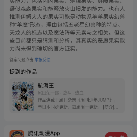
实能力，包括闪闪果实、烧烧果实、屏障果实、
疑似森森果实和能释放火山爆发的能力。也有人
推测伊姆大人的果实可能是动物系羊羊果实幻兽
种“羊魔”形态，理由包括五老星幻兽种的特点、
天龙人的标志以及魔法阵等元素与之相关。但这
些目前都只是猜测和分析，其真实的恶魔果实能
力尚未得到确切的官方证实。
答案问题点击
举报反馈
提到的作品
航海王
尾田荣一郎 · 战斗 · 热血
作品连载于周刊杂志《周刊少年JUMP》，
与日本同步更新，每周周一更新。 [简介]有
一个梦想成为海盗的少年叫路飞，他因误
食“恶魔果实”而成为了橡皮人，在获得超人
能力的同时付出了一辈子无法游泳的代价。
腾讯动漫App
十年后，路飞为实现与因救他而断臂的杰克