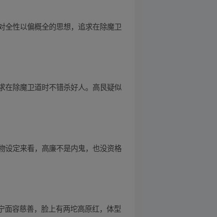
对全性以偏概全的思想，追求在除魔卫
求在除魔卫道时不错杀好人。高艮疑似
物设定来看，高廉不是内鬼，也没资格
高宁面容慈善，脸上有两坨高原红，体型