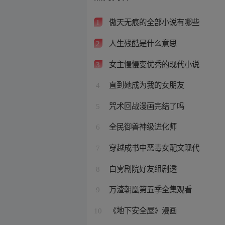
傲天无痕的全部小说有哪些
1
人生残酷是什么意思
2
女主慢慢变优秀的现代小说
3
直到她成为我的女朋友
4
咒术回战漫画完结了吗
5
全民御兽神级进化师
6
穿越成书中恶毒女配文现代
7
白雾剧院好友组剧透
8
万渣朝凰第五季全集观看
9
《地下安全屋》漫画
10