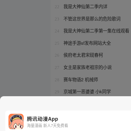
我是大神仙第二季内详
22
不管这世界是那么的危险歌词
23
我是大神仙第二季第一集在线观看
24
神途手游sf发布网站大全
25
侯府老太君宋砚春柯
26
女主是家族老祖宗的小说
27
赛车物语2 机械师
28
京城第一恶婆婆 小k同学
29
白雾漫画 末日拼图游戏小说
30
腾讯动漫App
海量漫画 新人7天免费看