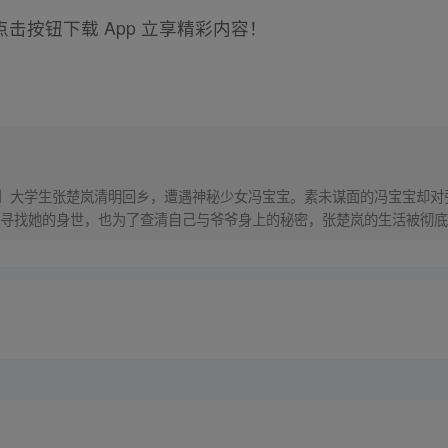
击按钮下载 App 立享精彩内容！
！】大学生张楚岚清明回乡，遭遇神秘少女冯宝宝。素未谋面的冯宝宝却
寻找她的身世，也为了查清自己与爷爷身上的秘密，张楚岚的生活被彻底