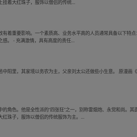
挂着大红珠子，服饰以僧侣的传统...
效有着重要影响。一个素质高、业务水平高的人员通常具备以下特点：
。 - 充满激情，具有高度的责任...
邑中阳里，其家境以务农为主，父亲刘太公还做些小生意。 原漫画
中的角色。他是全性派的“四张狂”之一，别称雷烟炮、永觉和尚。其
红珠子，服饰以僧侣的传统服饰为主。...