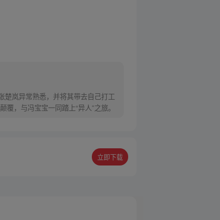
对张楚岚异常熟悉，并将其带去自己打工
颠覆，与冯宝宝一同踏上“异人”之旅。
立即下载