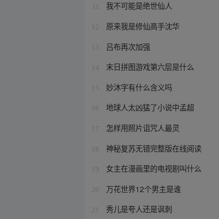
我不可能是绝世仙人
11
原来我是修仙高手沈华
12
吕布再次加强
13
末日拼图游戏第六层是什么
14
妙沐字有什么含义吗
15
地球人太凶猛了小说中孟超
16
怎样用照片诅咒人最灵
17
神秘复苏无错完整版在线阅读
18
女主在漫画里的电视剧叫什么
19
万花世界12个男主是谁
20
秀儿是夸人还是讽刺
21