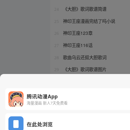
《大胆》歌词歌谱简谱
24
神印王座漫画完结了吗小说
25
神印王座123章
26
神印王座116话
27
歌曲乌云还挺大胆歌词
28
《大胆》歌词歌谱图片
29
神印王座第14册
30
腾讯动漫App
海量漫画 新人7天免费看
在此处浏览