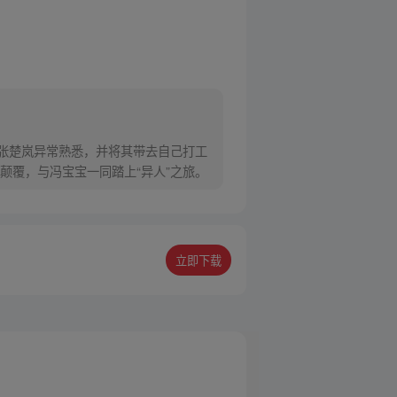
对张楚岚异常熟悉，并将其带去自己打工
颠覆，与冯宝宝一同踏上“异人”之旅。
立即下载