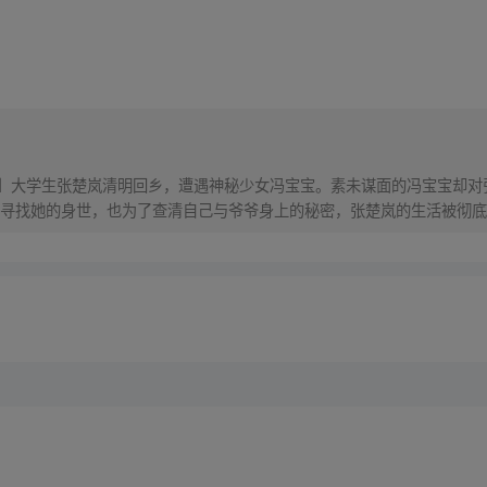
！】大学生张楚岚清明回乡，遭遇神秘少女冯宝宝。素未谋面的冯宝宝却
寻找她的身世，也为了查清自己与爷爷身上的秘密，张楚岚的生活被彻底