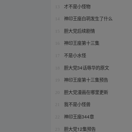
才不是小怪物
13
神印王座白玥发生了什么
14
胆大党后续剧情
15
神印王座第十三集
16
不是小水怪
17
胆大党34话辱华的原文
18
神印王座第十三集预告
19
胆大党漫画在哪里更新
20
我不是小怪兽
21
神印王座344章
22
胆大党12集预告
23