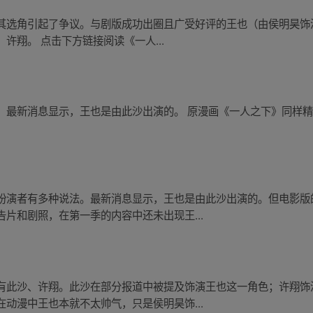
其选角引起了争议。与剧版成功出圈且广受好评的王也（由侯明昊饰
许翔。 点击下方链接阅读《一人...
最新消息显示，王也是由此沙出演的。 原漫画《一人之下》同样精彩
扮演者有多种说法。最新消息显示，王也是由此沙出演的。但电影版
片和剧照，在第一季的内容中还未出现王...
有此沙、许翔。此沙在部分报道中被提及饰演王也这一角色；许翔饰
动漫中王也本就不太帅气，只是侯明昊饰...