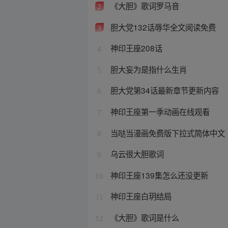
《大胆》歌词罗马音
2
胆大党132话辱华全文阅读免费
3
神印王座208话
4
胆大妄为是指什么生肖
5
胆大党第34话最新章节更新内容
6
神印王座第一季动画在线观看
7
当哒当漫画免费版下拉式简体中文
8
乌云很大胆歌词
9
神印王座139集怎么还没更新
10
神印王座白玥结局
11
《大胆》歌词是什么
12