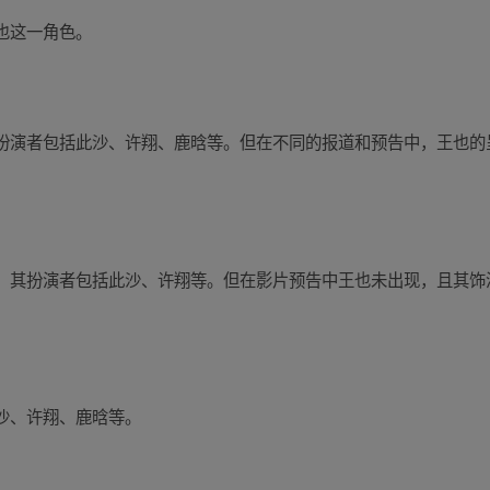
也这一角色。
扮演者包括此沙、许翔、鹿晗等。但在不同的报道和预告中，王也的
，其扮演者包括此沙、许翔等。但在影片预告中王也未出现，且其饰
沙、许翔、鹿晗等。