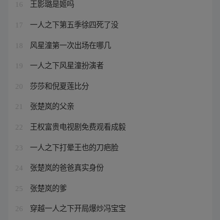
王影璐是姬吗
16
一人之下第五季徐四死了没
17
风星潼第一次出场在哪几
18
一人之下风星潼扮演者
19
莎莎和倪夏莲比分
20
张楚岚的父亲
21
王权富贵电视剧免费观看成毅
22
一人之下打晕王也的刀疤脸
23
张楚岚的爸爸真实身份
24
张楚岚的爹
25
穿越一人之下开局爆炒冯宝宝
26