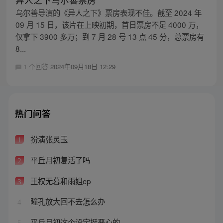
乌尔善导演的《异人之下》票房表现不佳。截至 2024 年
09 月 15 日，该片在上映初期，首日票房不足 4000 万，
仅拿下 3900 多万；到 7 月 28 号 13 点 45 分，总票房有
8...
1 个回答
2024年09月18日 12:29
热门问答
扮演张灵玉
1
平丘月初复活了吗
2
王权无暮和雨姐cp
3
瞳孔放大回不去怎么办
4
平丘月初这个设定挺恶心的
5