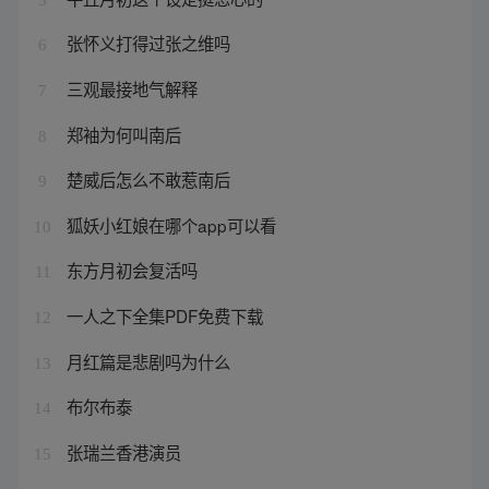
张怀义打得过张之维吗
6
三观最接地气解释
7
郑袖为何叫南后
8
楚威后怎么不敢惹南后
9
狐妖小红娘在哪个app可以看
10
东方月初会复活吗
11
一人之下全集PDF免费下载
12
月红篇是悲剧吗为什么
13
布尔布泰
14
张瑞兰香港演员
15