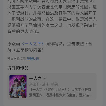
的同名网络漫画。碧游村篇主要讲述了张楚岚、
冯宝宝等人为了调查全性代掌门龚庆的死因，进
入了碧游村，并与马仙洪及其手下的异人展开了
一系列战斗的故事。在这一篇章中，张楚岚等人
逐渐揭开了马仙洪的身世之谜，也发现了碧游村
背后的更大阴谋。
原漫画
《一人之下》
同样精彩，点击按钮下载
App 立享精彩内容！
答案问题点击
举报反馈
提到的作品
一人之下
米橙子 · 战斗 · 搞笑
【一人之下6定档1月2日！】大学生张楚岚
清明回乡，遭遇神秘少女冯宝宝。素未谋面
的冯宝宝却对张楚岚异常熟悉，并将其带去
自己打工的快递公司。为了帮冯宝宝寻找她