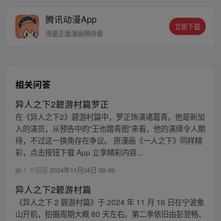
的身世，也为了查清自己与爷爷身上的秘
腾讯动漫App
密，张楚岚的生活被彻底颠覆，与冯宝宝一
立即下载
同踏上“异人”之旅。
海量正版漫画畅快看
相关问答
异人之下2碧游村篇罗正
在《异人之下2》碧游村篇中，罗正饰演诸葛青。他是新加
入的演员，从预告中的“王也踏青图”来看，他的演绎令人期
待，不过这一换角存在争议。 原漫画《一人之下》同样精
彩，点击按钮下载 App 立享精彩内容...
1 个回答
2024年11月04日 09:49
异人之下2碧游村篇
《异人之下 2 碧游村篇》于 2024 年 11 月 16 日在宁波象
山开机，拍摄周期大概 80 天左右。第二季依旧由彭翌畅、