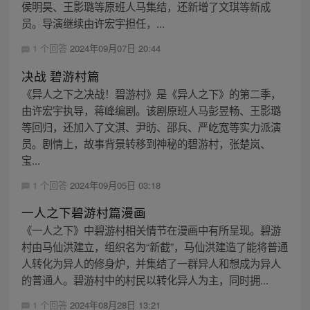
侯明昊、王影璐等原班人马集结，还新增了文琪等新成
员。导演继续由许宏宇担任，...
1 个回答
2024年09月07日 20:44
决战 碧游村篇
《异人之下之决战！碧游村》是《异人之下》的第二季，
由许宏宇执导，蒋峰编剧。该剧原班人马彭昱畅、王影璐
等回归，还加入了文淇、尹昉、邵兵、严屹宽等实力派演
员。剧情上，故事背景转移到神秘的碧游村，张楚岚、
宝...
1 个回答
2024年09月05日 03:18
一人之下碧游村篇漫画
《一人之下》中碧游村相关情节在漫画中有所呈现。碧游
村由马仙洪建立，组织名为“新截”，马仙洪建造了能将普通
人转化为异人的修身炉，并集结了一群异人和想成为异人
的普通人。碧游村中的村民以转化异人为主，同时拥...
1 个回答
2024年08月28日 13:21