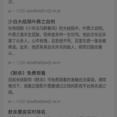
过...
1 个回答
2024年09月13日 05:25
少白大结局叶鼎之自刎
在电视剧《少年白马醉春风》的大结局中，叶鼎之自刎。
叶鼎之虽天生武脉，但命途多舛一生坎坷。他此次东征杀
害了众多人，心中有愧，且若他不死，百里东君一家会被
牵连。此外，他还有来自天外天的敌人，假死归隐也难
以...
1 个回答
2024年08月24日 03:51
《默杀》免费观看
目前未获取到《默杀》可免费观看的准确合法渠道。通常
情况下，观看正版影片需要通过正规的影视平台购买或订
阅。
1 个回答
2024年08月06日 04:37
默杀票房实时排名