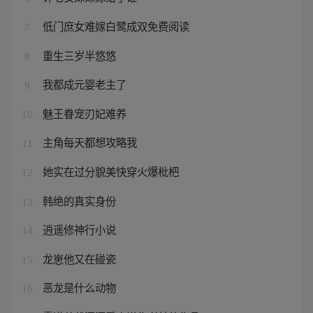
低门庶女难嫁白鹭成双免费阅读
7
重生三岁半悠悠
8
我都成元婴老主了
9
魅王眷宠刃妃难养
10
主角每天都想攻略我
11
她实在过分貌美快穿火爆枇杷
12
韩绝的真实身份
13
逍遥修神行小说
14
龙崽他又在碰瓷
15
恶龙是什么动物
16