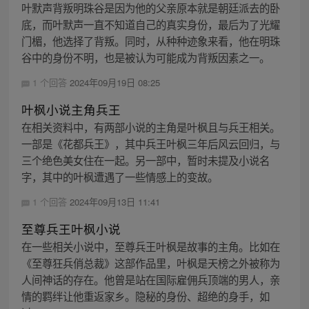
叶默声背叛明珠谷是因为他的父亲原本就是朝廷派去的卧
底，而叶默声一直不知道自己的真实身份，最后为了光耀
门楣，他选择了背叛。同时，从种种迹象来看，他在明珠
谷中的身份不明，也是被认为可能成为背叛因素之一。
1 个回答
2024年09月19日 08:25
叶枫小说主角兵王
在相关资料中，有两部小说的主角是叶枫且与兵王相关。
一部是《花都兵王》，其中兵王叶枫三年后风云回归，与
三个绝色美女住在一起。另一部中，暂时未提及小说名
字，其中的叶枫遭遇了一些情感上的变故。
1 个回答
2024年09月13日 11:41
至尊兵王叶枫小说
在一些相关小说中，至尊兵王叶枫是故事的主角。比如在
《至尊狂兵俏总裁》这部作品里，叶枫是天榜之外被称为
人间神话的存在。他曾是站在国际雇佣兵顶端的男人，亲
情的羁绊让他重返家乡。隐秘的身份、超绝的身手，如