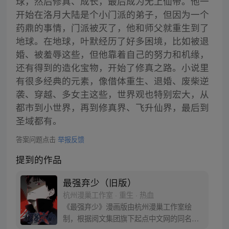
球，然后修真、成长，最后成为无上仙帝。他一
开始在洛月大陆是个小门派的弟子，但因为一个
药鼎的事情，门派被灭了，他和师父就重生到了
地球。在地球，叶默经历了好多困境，比如被退
婚、被羞辱这些，但他靠着自己的努力和机缘，
还有得到的造化宝物，开始了修真之路。小说里
有很多经典的元素，像借体重生、退婚、废柴逆
袭、穿越、多女主这些，世界观也特别宏大，从
都市到小世界，再到修真界、飞升仙界，最后到
圣域都有。
答案问题点击
举报反馈
提到的作品
最强弃少（旧版）
杭州漫巢工作室 · 重生 · 热血
《最强弃少》漫画版由杭州漫巢工作室绘
制，根据阅文集团旗下起点中文网的同名小