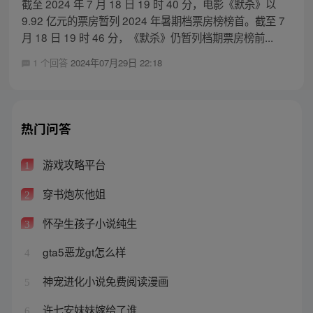
截至 2024 年 7 月 18 日 19 时 40 分，电影《默杀》以
9.92 亿元的票房暂列 2024 年暑期档票房榜榜首。截至 7
月 18 日 19 时 46 分，《默杀》仍暂列档期票房榜前...
1 个回答
2024年07月29日 22:18
热门问答
游戏攻略平台
1
穿书炮灰他姐
2
怀孕生孩子小说纯生
3
gta5恶龙gt怎么样
4
神宠进化小说免费阅读漫画
5
许七安妹妹嫁给了谁
6