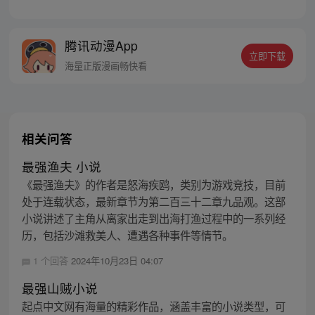
说改编，作者鹅是老五。 叶默醒来后发现周
围的一切似乎都变了，美女师父不见了，自
己成了被世家抛弃的弃子，还是被女人站在
腾讯动漫App
讲台上拿着他情书羞辱的对象，但是这些都
立即下载
不重要，最重要的是他还记忆起了另外一件
海量正版漫画畅快看
原本不属于他的可怕的事情……
相关问答
最强渔夫 小说
《最强渔夫》的作者是怒海疾鸥，类别为游戏竞技，目前
处于连载状态，最新章节为第二百三十二章九品观。这部
小说讲述了主角从离家出走到出海打渔过程中的一系列经
历，包括沙滩救美人、遭遇各种事件等情节。
1 个回答
2024年10月23日 04:07
最强山贼小说
起点中文网有海量的精彩作品，涵盖丰富的小说类型，可