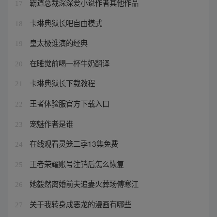
霸道总裁深深爱小说作者其他作品
17
卡琳典狱长吧自由模式
18
皇太极谁演的经典
19
在睡觉前喝一杯牛奶翻译
20
卡琳典狱长下载教程
21
王者体验服官方下载入口
22
宠魅作者是谁
23
在线观看灵笼二季13集免费
24
王者荣耀账号注销后怎么恢复
25
她毅然离婚前夫追妻火葬场傅寒江
26
关于我转身成恶龙的漫画有哪些
27