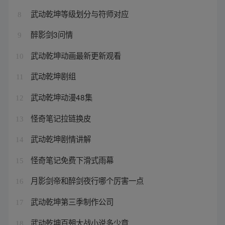
武动乾坤等级划分与符师对应
8
醉影剑3问情
9
武动乾坤动画最新更新观看
10
武动乾坤剧组
11
武动乾坤动漫48集
12
怪奇笔记拉链换皮
13
武动乾坤剧情讲解
14
怪奇笔记免费下滑式雨幕
15
月影剑帝和醉剑夜行哪个厉害一点
16
武动乾坤第三季制作公司
17
武动乾坤百朝大战小说多少章
18