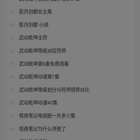
影月剑都女主角
19
影月剑都 小说
20
武动乾坤主符
21
武动乾坤等级对应符师
22
武动乾坤第5集免费观看
23
武动乾坤动漫第7集
24
武动乾坤等级划分与符师境界对比
25
武动乾坤动漫40集
26
怪奇笔记电视剧一共多少集
27
怪奇笔记为什么停更了
28