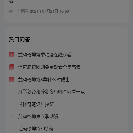
容！
1 个回答
2024年07月24日 10:59
热门问答
武动乾坤第季动漫在线观看
1
怪奇笔记网剧免费观看全集高清
2
武动乾坤第5季什么时候出
3
月影剑帝和醉剑夜行哪个好看一点
4
《怪奇笔记》拉链
5
武动乾坤第五季动漫
6
武动乾坤符印等级
7