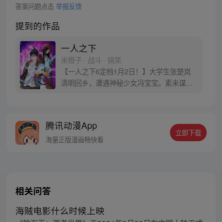
答案问题点击
举报反馈
提到的作品
一人之下
米橙子 · 战斗 · 搞笑
【一人之下6定档1月2日！】大学生张楚岚
清明回乡，遭遇神秘少女冯宝宝。素未谋面
的冯宝宝却对张楚岚异常熟悉，并将其带去
自己打工的快递公司。为了帮冯宝宝寻找她
的身世，也为了查清自己与爷爷身上的秘
腾讯动漫App
密，张楚岚的生活被彻底颠覆，与冯宝宝一
立即下载
同踏上“异人”之旅。
海量正版漫画畅快看
相关问答
海贼电影什么时候上映