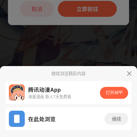
本章节仅支持App阅读，可打开App新用
户7天免费看
取消
立即前往
继续浏览精彩内容
腾讯动漫App
打开APP
下一话
腾漫App免费看
海量漫画 新人7天免费看
App免费看
在此处浏览
继续
98话 1/1