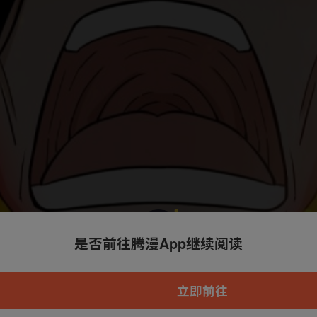
是否前往腾漫App继续阅读
本章节仅支持App阅读，可打开App新用
户7天免费看
立即前往