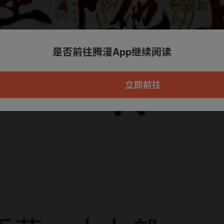
是否前往腾漫App继续阅读
本章节仅支持App阅读，可打开App新用
户7天免费看
立即前往