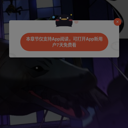
是否前往腾漫App继续阅读
本章节仅支持App阅读，可打开App新用
户7天免费看
立即前往