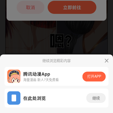
本章节仅支持App阅读，可打开App新用
户7天免费看
取消
立即前往
继续浏览精彩内容
下一话
腾漫App免费看
腾讯动漫App
打开APP
海量漫画 新人7天免费看
App免费看
在此处浏览
继续
115话 1/1