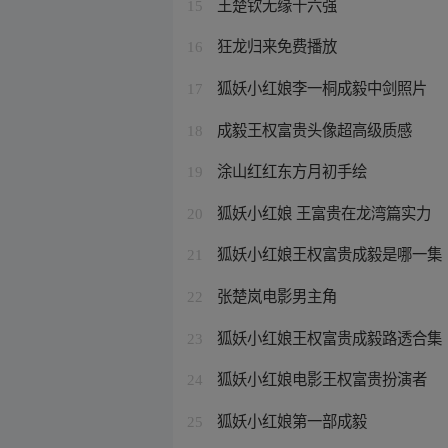
王楚钦无缘十六强
15
狂龙归来免费播放
16
狐妖小红娘李一桐成毅中剑照片
17
成毅王权富贵头像超高级质感
18
涂山红红东方月初手绘
19
狐妖小红娘 王富贵在龙湾篇实力
20
狐妖小红娘王权富贵成毅是哪一集
21
张楚岚电影男主角
22
狐妖小红娘王权富贵成毅路透合集
23
狐妖小红娘电影王权富贵扮演者
24
狐妖小红娘第一部成毅
25