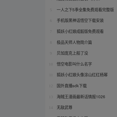
一人之下5季全集免费观看完整版
5
手机版黑神话悟空下载安装
6
狐妖小红娘成毅版免费观看
7
极品天师人物简介篇
8
贝加庞克上船了没
9
悟空电影叫什么名字
10
狐妖小红娘头像涂山红红杨幂
11
国外直播sdk下载
12
海贼王漫画最新话情报1026
13
无敌武尊
14