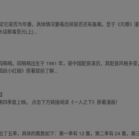
定它是否为年番，具体情况要看后续是否还有备案。至于《元尊》漫画，
话狠毒圣元(上)...
萌萌。阎萌萌出生于 1981 年，是中国配音演员，其配音风格多变
妖小红娘》原著提前了解...
出
 年第四季度上映。 点击下方链接阅读《一人之下》原著漫画！
共出了五季，具体的集数如下：第一季有 12 集，第二季有 24 集，第三