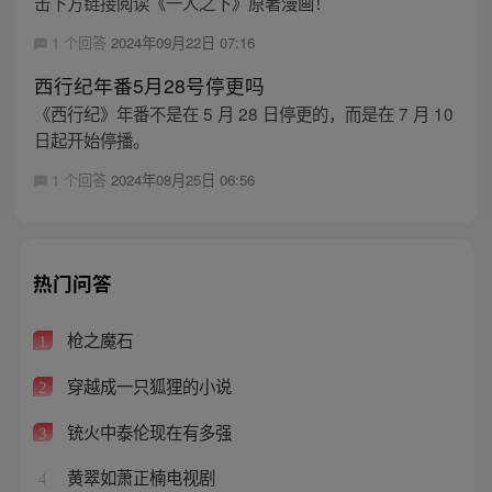
击下方链接阅读《一人之下》原著漫画！
1 个回答
2024年09月22日 07:16
西行纪年番5月28号停更吗
《西行纪》年番不是在 5 月 28 日停更的，而是在 7 月 10
日起开始停播。
1 个回答
2024年08月25日 06:56
热门问答
枪之魔石
1
穿越成一只狐狸的小说
2
铳火中泰伦现在有多强
3
黄翠如萧正楠电视剧
4