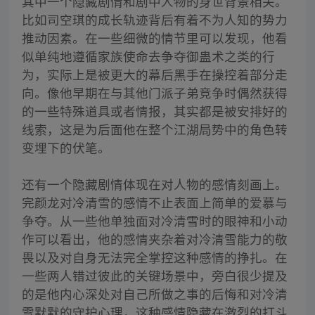
其中一个隐藏剧情和剧中人物的身世背景相关。
比如司空琪的成长轨迹背后有着不为人知的势力
推动因素。在一些细微的情节里可以发现，他看
似单纯地遵循家族使命去争夺御蛊术之类的行
为，实际上是被更大的幕后黑手在操控着部分走
向。像他早期在与其他门派子弟竞争时偶然获得
的一些特殊道具或者情报，其实都是被安排好的
线索，这是为后面他在整个江湖局势中的角色转
变埋下的伏笔。
还有一个隐藏剧情体现在对人物的感情刻画上。
完颜龙对冷清雪的感情不止表面上简单的爱慕与
争夺。从一些他单独面对冷清雪时的眼神和小动
作可以看出，他的感情夹杂着对冷清雪能力的敬
畏以及对自身无法完全掌控这种感情的挣扎。在
一些两人错过彼此的关键场景中，旁白很少提及
的是他内心深处对自己所做之事的后悔和对冷清
雪默默的守护心理，这种感情隐藏在激烈的打斗