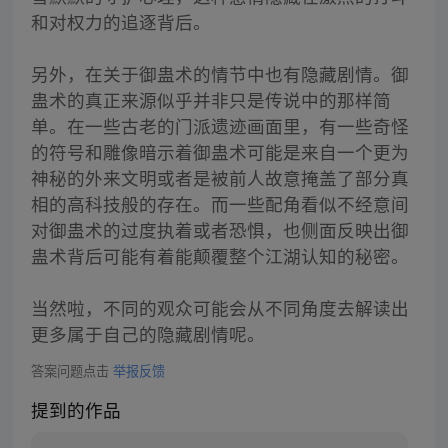
和对权力的追逐背后。
另外，在关于御蛊术的情节中也有隐藏剧情。御
蛊术的真正来源似乎并非只是传说中的那样简
单。在一些古老的门派遗迹画面里，有一些奇怪
的符号和雕像暗示着御蛊术可能是来自一个更为
神秘的外来文明或者是被前人故意掩盖了部分真
相的高科技般的存在。而一些配角看似不经意间
对御蛊术的过度执着或者恐惧，也侧面反映出御
蛊术背后可能有着能颠覆整个江湖认知的秘密。
当然啦，不同的观众可能会从不同角度去解读出
更多属于自己的隐藏剧情呢。
答案问题点击
举报反馈
提到的作品