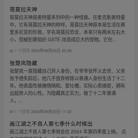
哥莫拉天神
哥莫拉天神是奥特曼系列中的一种怪兽。在麦克斯奥特曼
中，它有哥莫拉天神的称呼。哥莫拉天神原本是生活在弗
里多尼亚的珍兽，学名哥莫拉恐龙，本来只有两米左右大
小，但被犯罪组织 GSTE 改造成巨大的怪物。它在...
1 个回答
2024年09月23日 20:39
张楚岚隐藏
张楚岚一直隐藏自己异人身份，在爷爷张怀义去世、父亲
张予德失踪后，他几乎放弃修炼以普通人身份生活了十二
年。他表面性格懒惰随和、爱吐槽，实际心思缜密，拥有
远超旁人的心性。为隐藏真正实力，做了十二年普通
人，...
1 个回答
2024年09月23日 11:32
画江湖之不良人第七季什么时候出
画江湖之不良人第七季将会在 2024 年第四季度上映。 点