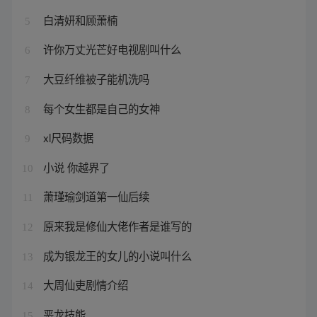
白清妍和顾萧楠
5
许你万丈光芒好电视剧叫什么
6
大豆纤维被子能机洗吗
7
每个女生都是自己的女神
8
xl尺码数据
9
小说 你越界了
10
萧瑾瑜剑道第一仙后续
11
原来我是修仙大佬作者是谁写的
12
成为银龙王的女儿的小说叫什么
13
大周仙吏剧情介绍
14
恶龙技能
15