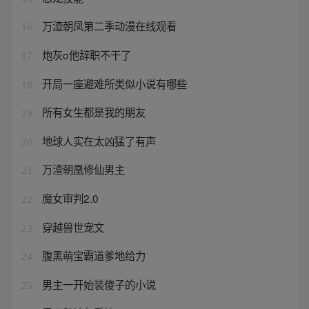
万渣朝凤第二季动漫在线观看
16
炮灰o他辞职不干了
17
开局一座避难所类似小说有哪些
18
所有女生都是我的朋友
19
地球人实在太凶猛了有声
20
万渣朝凰修仙男主
21
魔女审判2.0
22
穿越兽世宠文
23
腹黑萌宝霸道爹地给力
24
男主一开始装傻子的小说
25