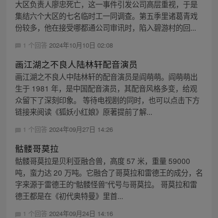
大区负责人廖忠死亡，这一事件引发公司高层重视，于是
集结六个大区的七名临时工一同调查。第五季里诸葛青戏
份较多，他在接受哪都通公司审讯时，陷入碧游村的回...
1 个回答
2024年10月10日 02:08
画江湖之不良人陆林轩配音演员
画江湖之不良人中陆林轩的配音演员是阎萌萌。阎萌萌出
生于 1981 年，是中国配音演员，其配音风格多变，给观
众留下了深刻印象。 等待电视剧的同时，也可以点击下方
链接来阅读《狐妖小红娘》原著提前了解...
1 个回答
2024年09月27日 14:26
骷髅哥莫拉
骷髅哥莫拉是贝利亚融合兽，高度 57 米，重量 59000
吨，蛮力达 20 万吨。它融合了哥莫拉和雷德王的成分，名
字来源于雷德王的“骷髅怪兽”代号与哥莫拉。 哥莫拉和雷
德王都是在《初代奥特曼》里首...
1 个回答
2024年09月24日 14:16