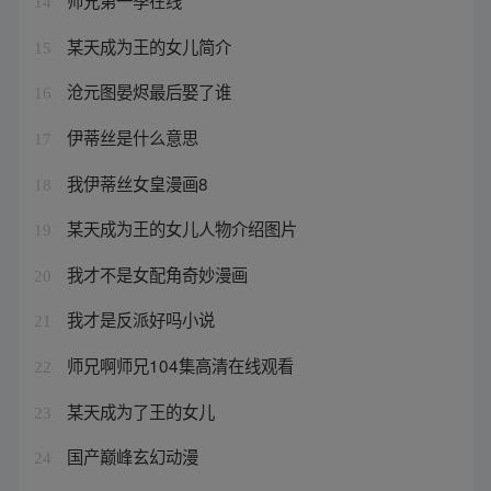
师兄第一季在线
14
某天成为王的女儿简介
15
沧元图晏烬最后娶了谁
16
伊蒂丝是什么意思
17
我伊蒂丝女皇漫画8
18
某天成为王的女儿人物介绍图片
19
我才不是女配角奇妙漫画
20
我才是反派好吗小说
21
师兄啊师兄104集高清在线观看
22
某天成为了王的女儿
23
国产巅峰玄幻动漫
24