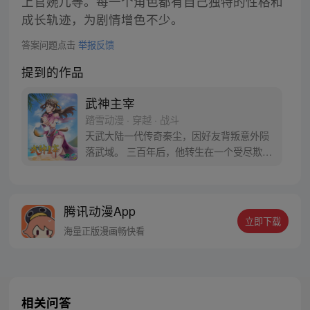
上官婉儿等。每一个角色都有自己独特的性格和
成长轨迹，为剧情增色不少。
答案问题点击
举报反馈
提到的作品
武神主宰
踏雪动漫 · 穿越 · 战斗
天武大陆一代传奇秦尘，因好友背叛意外陨
落武域。 三百年后，他转生在一个受尽欺凌
的王府私生子身上，利用前世造诣，凝神
功、炼神丹，逆天而上，强势崛起，从此踏
上一段震惊大陆的惊世之旅…
腾讯动漫App
立即下载
海量正版漫画畅快看
相关问答