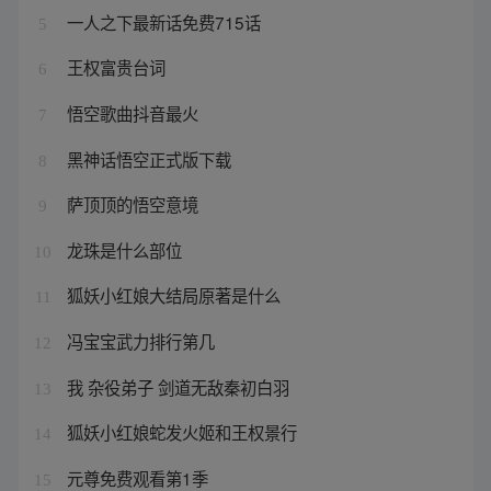
一人之下最新话免费715话
5
王权富贵台词
6
悟空歌曲抖音最火
7
黑神话悟空正式版下载
8
萨顶顶的悟空意境
9
龙珠是什么部位
10
狐妖小红娘大结局原著是什么
11
冯宝宝武力排行第几
12
我 杂役弟子 剑道无敌秦初白羽
13
狐妖小红娘蛇发火姬和王权景行
14
元尊免费观看第1季
15