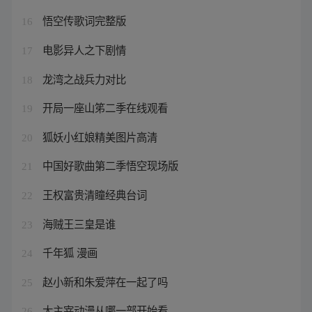
悟空传歌词完整版
16
电影异人之下剧情
17
龙湾之战兵力对比
18
开局一座山笫二季在线观看
19
狐妖小红娘精美图片高清
20
中国好歌曲第二季悟空现场版
21
王权富贵清瞳经典台词
22
海贼王三皇是谁
23
千年狐 漫画
24
赵小新和朱爱萍在一起了吗
25
大主宰动漫从哪一部开始看
26