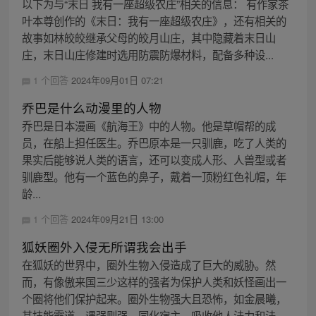
以下为与“末日 我有一座超级农庄”相关的信息： 有作家茶
叶本尊创作的《末日：我有一座超级农庄》，还有相关的
故事如林皎皎继承父母的皎月山庄，其中隐藏着末日山
庄，末日山庄修建时选用防震防爆材料，配备多种设...
1 个回答
2024年09月01日 07:21
乔巴是什么动漫里的人物
乔巴是日本漫画《航海王》中的人物。他是草帽帮的成
员，在船上担任医生。乔巴原本是一只驯鹿，吃了人类的
果实后能够说人类的语言，还可以变成人形、人兽型或者
驯鹿型。他有一个蓝色的鼻子，戴着一顶粉红色礼帽，年
龄...
1 个回答
2024年09月21日 13:00
狐妖圈外入侵无所谓我会出手
在狐妖的世界中，圈外生物入侵造成了巨大的威胁。然
而，有像傲来国三少这样的强者为保护人类和妖怪画出一
个圈将他们保护起来。圈外生物强大且恐怖，如金晨曦，
其技能霸道，遇强则强，同化宿主，吸收他人法力和法