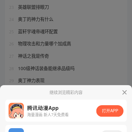
英雄联盟排眼刀
23
奥丁的神力有什么
24
蓝轩宇魂帝魂环配置
25
物理攻击和力量哪个加成高
26
神话之我是传奇
27
100级神话装备能继承品级吗
28
奥丁神力表现
29
奥丁的武器
继续浏览精彩内容
30
腾讯动漫App
打开APP
海量漫画 新人7天免费看
腾讯漫画
起点读书
QQ阅读