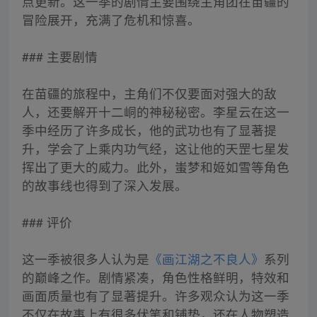
点更新。这一季的剧情主要围绕主角团在苗疆的
冒险展开，充满了危机和惊喜。
### 主要剧情
在苗疆的旅程中，主角们不仅要面对强大的敌
人，还要解开十二峒的神秘秘密。李星云在这一
季中经历了许多成长，他的武功也有了显著提
升，学会了上乘内功气经，这让他的天罡七星发
挥出了更大的威力。此外，蚩梦和姬如雪等角色
的故事线也得到了深入发展。
### 评价
这一季被很多人认为是
《画江湖之不良人》
系列
的巅峰之作。剧情紧凑，角色性格鲜明，特效和
画面质量也有了显著提升。许多观众认为这一季
不仅在故事上有很多伏笔和铺垫，还在人物塑造