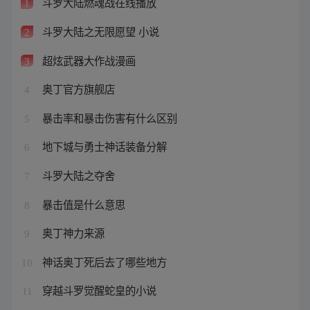
斗罗大陆燃魂战在线播放
1
斗罗大陆之无限愿望 小说
2
超炫武器大作战漫画
3
奥丁官方旗舰店
4
暴击率和暴击伤害有什么区别
5
地下城与勇士神话装备分解
6
斗罗大陆之夺舍
7
暴击值是什么意思
8
奥丁神力来源
9
神话奥丁死后去了哪些地方
10
穿越斗罗觉醒蛇皇的小说
11