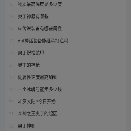
物质最高温度是多少度
12
奥丁神器有哪些
13
lol传说装备有哪些属性
14
dnf神话装备能继承打造吗
15
奥丁祝福装甲
16
奥丁的神枪
17
副属性速度最高加到
18
一个冰魄号能卖多少钱
19
斗罗大陆2今日开播
20
众神之王奥丁的起因
21
奥丁神职
22