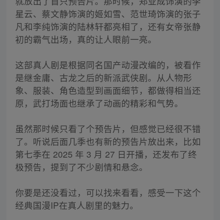
就放出了首只预告片。那时候，郑业成饰演的李
星云、蔡文静饰演的姬如雪、范世琦饰演的张子
凡和李纯饰演的陆林轩都亮相了，还有女帝张静
初的霸气出场，真的让人眼前一亮。
这部真人剧是根据同名国产动漫改编的，被看作
是继金庸、古龙之后的新派武侠剧。从人物形
象、服装、角色造型到画面细节，都做得相当还
原，武打场面也继承了动画的精彩和气势。
虽然那时候只看了个预告片，但感觉已经很不错
了。听说后面几季也有新的预告片放出来，比如
第七季在 2025 年 3 月 27 日开播，还发布了终
极预告，提到了不少剧情和悬念。
你要是还没看过，可以找来看看，感受一下这个
经典国漫IP在真人剧里的魅力。