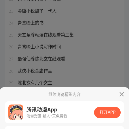
金庸小说毁了一代人
23
青鸾峰上的书
24
天玄至尊动漫在线观看第三集
25
青鸾峰上小说写作时间
26
最强仙尊陈北玄在线观看
27
武侠小说金庸作品
28
陈北玄有几个女主
29
相思曲简谱
继续浏览精彩内容
30
腾讯动漫App
打开APP
海量漫画 新人7天免费看
腾讯漫画
起点读书
QQ阅读