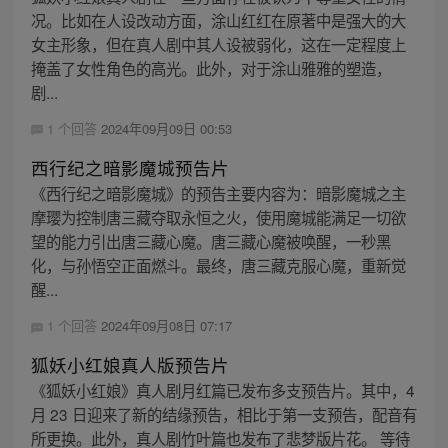
况。比如在人设改动方面，涂山红红在原著中是强大的大
女主形象，但在真人剧中其人设被弱化，这在一定程度上
掩盖了女性角色的高光。此外，对于涂山雅雅的塑造，
剧...
1 个回答
2024年09月09日 00:53
西行纪之暗影魔城预告片
《西行纪之暗影魔城》的预告主要内容为：暗影魔城之主
摩璎为控制唐三藏夺取永恒之火，使用魔城能满足一切欲
望的能力引出唐三藏心魔。唐三藏心魔被唤醒，一秒黑
化，与孙悟空正面燃斗。最终，唐三藏克服心魔，重新觉
醒...
1 个回答
2024年09月08日 07:17
狐妖小红娘真人版预告片
《狐妖小红娘》真人剧月红篇已发布多支预告片。其中，4
月 23 日迎来了新的结缘预告，相比于第一支预告，配音有
所更换。此外，真人剧竹叶篇也发布了悲梦版片花。 等待