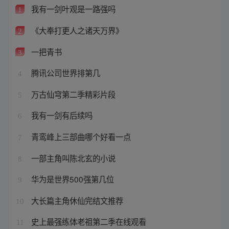
我有一剑叶观是一路强吗
1
《大奉打更人之诸天万界》
2
一把青书
3
腾讯公司世界排第几
4
万古仙穹第二季精彩片段
5
我有一剑有后续吗
6
青鸾峰上三部曲哪个好看一点
7
一部主角叫陈北玄的小说
8
华为是世界500强第几位
9
大长篇主角休仙完结文推荐
10
史上最强练体老祖第二季在线观看
11