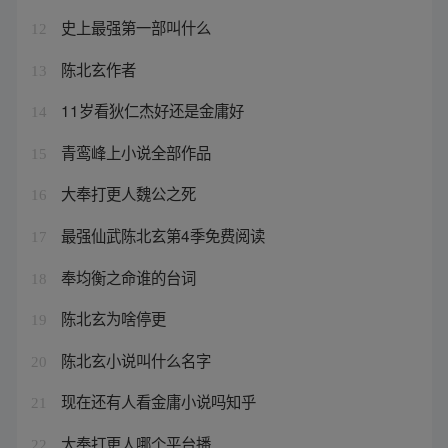
史上最强第一部叫什么
12
陈北玄作者
13
11岁看狄仁杰好还是金庸好
14
青鸾峰上小说全部作品
15
大奉打更人魏公之死
16
最强仙武陈北玄第4季免费阅读
17
奉均衡之命谁的台词
18
陈北玄为啥停更
19
陈北玄小说叫什么名字
20
现在还有人看金庸小说吗知乎
21
大奉打更人哪个平台播
22