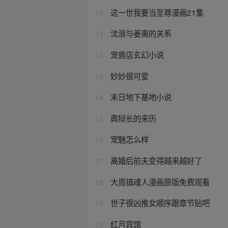
这一世我要当至尊漫画21集
10
沈浪与姜离的关系
11
宠兽店玄幻小说
12
妙妙很可爱
13
末日地下基地小说
14
典狱长的来历
15
宠魅怎么样
16
离婚后前夫变得越来越好了
17
大周镇魂人漫画原版免费观看
18
世子很凶推女顺序跟章节贴吧
19
红月宾馆
20