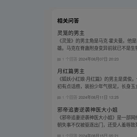
相关问答
灵笼的男主
《灵笼》的男主角是马克·霍夫曼。他
雄。马克在脊蛊附身变异前就已不是生物
1 个回答
2024年08月07日 20:23
月红篇男主
《狐妖小红娘·月红篇》的男主是龚俊
初有点话痨，装扮少年气很足，长身玉立
1 个回答
2024年08月11日 13:25
邪帝追妻逆袭神医大小姐
《邪帝追妻逆袭神医大小姐》是一部网
朝失事不仅被驱逐出门，还受人羞辱致死
1 个回答
2024年08月15日 05:21