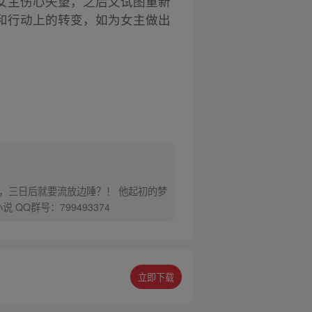
女主伤心失望，之后又试图重新
和行动上的转变，如为女主做出
，三日后就要流放边陲？！ 他起初的梦
Q群号：799493374
立即下载