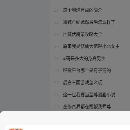
这个地球有点凶简介
21
嚣魏牟纪嫣然最后怎么样了
22
地藏伏魔录攻略大全
23
原来我是修仙大佬赵小北女主
24
xl码是多大的身高男生
25
唱歌平台哪个是有子爵的
26
后宫三国游戏怎么玩
27
这一世我要当至尊漫画小说
28
全修真界都在觊觎我师尊
29
史上最强赘婿在线收听全集
30