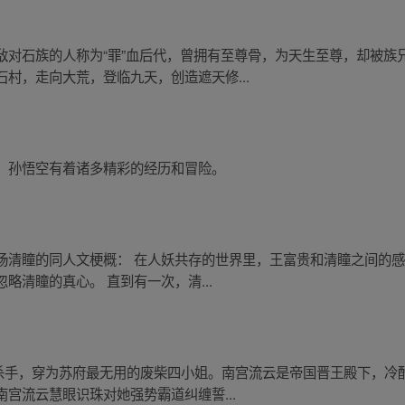
敌对石族的人称为“罪”血后代，曾拥有至尊骨，为天生至尊，却被族
村，走向大荒，登临九天，创造遮天修...
，孙悟空有着诸多精彩的经历和冒险。
场清瞳的同人文梗概： 在人妖共存的世界里，王富贵和清瞳之间的
略清瞳的真心。 直到有一次，清...
牌杀手，穿为苏府最无用的废柴四小姐。南宫流云是帝国晋王殿下，
宫流云慧眼识珠对她强势霸道纠缠誓...