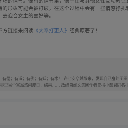
葬场的情节。像有的情节里，佛子在与其他女性互动时让
持的形象可能会被打破，在这个过程中会有一些情感挣扎
，去迎合女主的喜好等。
下方链接来阅读
《大奉打更人》
经典原著了！
界，有儒；有道；有佛；有妖；有术！ 许七安穿越醒来，发现自己身处囹圄
里当个富翁悠闲度日，结果…… 改编自阅文集团作者卖报小郎君同名小说 Q