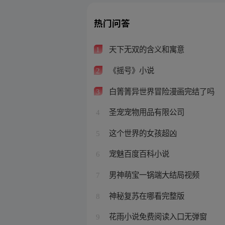
热门问答
天下无双的含义和寓意
1
《摇号》小说
2
白箐箐异世界冒险漫画完结了吗
3
圣宠宠物用品有限公司
4
这个世界的女孩超凶
5
宠魅百度百科小说
6
男神萌宝一锅端大结局视频
7
神秘复苏在哪看完整版
8
花雨小说免费阅读入口无弹窗
9