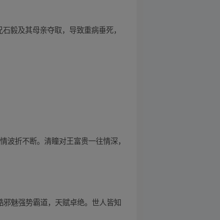
兄石毅及其母亲夺取，导致重病垂死，
感情波折不断。清瞳对王富贵一往情深，
冷酷邪魅强势霸道，天赋卓绝。世人皆知