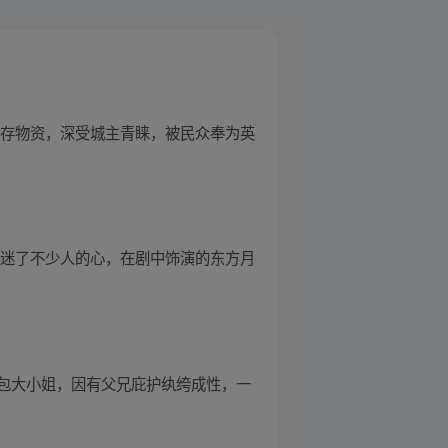
生存物资，深受城主青睐，被民众奉为英
行迷了不少人的心，在剧中饰演的东方月
包大小姐，因有父兄庇护纨绔成性，一