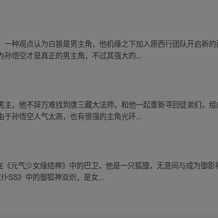
。一种观点认为白狼是男主角，他机缘之下加入原西行团队开启新的
孙悟空才是真正的男主角，不过其强大的...
男主，他不辞万难找到唐三藏大法师，和他一起重新寻回徒弟们，组成
于孙悟空人气太高，也有很强的主角光环...
- 在《元气少女缘结神》中的巴卫，他是一只狐狸，无意间与成为御
仆SS》中的御狐神双炽，是女...