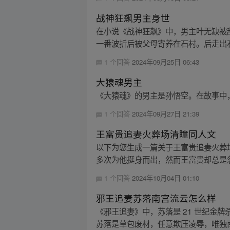
战神狂飙男主身世
在小说《战神狂飙》中，男主叶无缺被
一番波折后被父母寄养在石村。后走出石
1 个回答
2024年09月25日 06:43
大猿魂男主
《大猿魂》的男主是孙悟空。在故事中
1 个回答
2024年09月27日 21:39
王富贵追妻火葬场清瞳同人文
以下为您生成一篇关于王富贵追妻火葬
多次为他挺身而出，然而王富贵却总是忽
1 个回答
2024年10月04日 01:10
邪王追妻苏落南宫流云怎么样
《邪王追妻》中，苏落是 21 世纪金
苏落是草包废材，任意欺压凌辱，唯独南