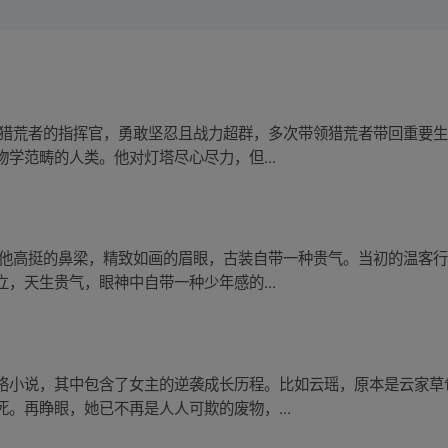
是猎荒者的指挥官，勇敢坚忍且战力超群，多次带领猎荒者带回重要
学范畴的人类。他对灯塔尽心尽力，但...
。他高挺的鼻梁，精致如画的眉眼，古装自带一种贵气。当初的温客
，天生贵气，眼神中自带一种少年感的...
络小说，其中包含了女主的逆袭成长历程。比如云瑶，原本是云家草
。再睁眼，她已不再是人人可欺的废物，...