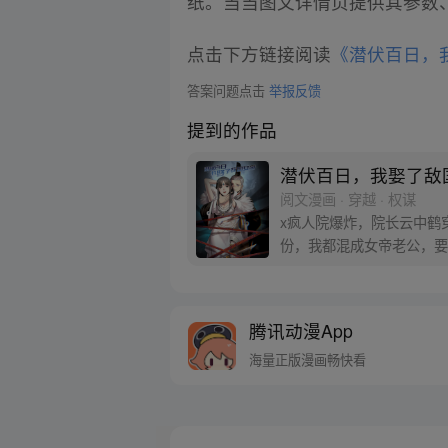
纸。当当图文详情页提供其参数
点击下方链接阅读
《潜伏百日，
答案问题点击
举报反馈
提到的作品
潜伏百日，我娶了敌
阅文漫画 · 穿越 · 权谋
x疯人院爆炸，院长云中鹤
份，我都混成女帝老公，要
腾讯动漫App
海量正版漫画畅快看