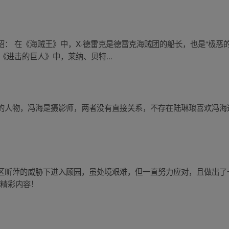
： 在《海贼王》中，X·德雷克是德雷克海贼团的船长，也是“极恶的
《进击的巨人》中，莱纳、贝特...
的人物，冯海是摄影师，两者没有直接关系，不存在陆琳琅喜欢冯海
！
区昕萍的威胁下进入顾园，虽处境艰难，但一直努力应对，且做出了
享精彩内容！