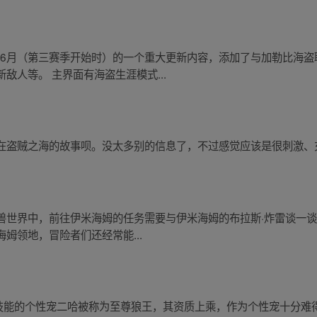
1年6月（第三赛季开始时）的一个重大更新内容，添加了与加勒比海
敌人等。 主界面有海盗生涯模式...
在盗贼之海的故事呗。没太多别的信息了，不过感觉应该是很刺激、
世界中，前往伊米海姆的任务需要与伊米海姆的布拉斯·炸雷谈一谈，完成
姆领地，冒险者们还经常能...
个技能的个性宠二哈被称为至尊狼王，其资质上乘，作为个性宠十分