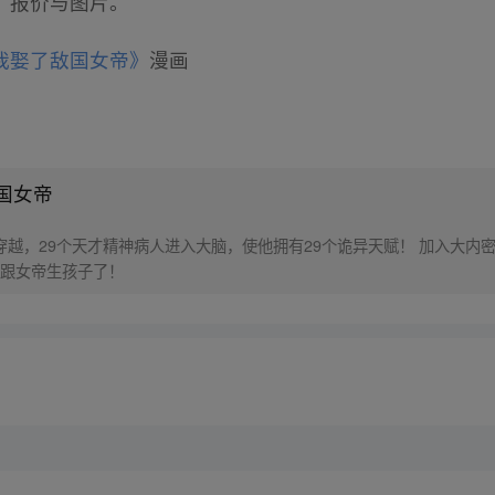
、报价与图片。
我娶了敌国女帝》
漫画
国女帝
穿越，29个天才精神病人进入大脑，使他拥有29个诡异天赋！ 加入大内
跟女帝生孩子了！