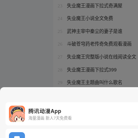
失业魔王漫画下拉式奇满屋
23
失业魔王小说全文免费
24
武神主宰中秦尘的妻子是谁
25
斗破苍穹药老传奇免费观看漫画
26
失业魔王完整版小说在线阅读全文
27
失业魔王漫画下拉式399
28
失业魔王主题曲叫什么歌名
29
失业魔王小说结局
30
腾讯动漫App
海量漫画 新人7天免费看